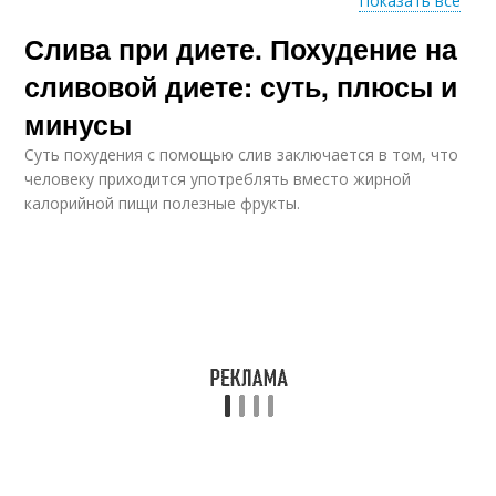
Показать все
Слива при диете. Похудение на
Сливы при диет
Диеты для похудения
сливовой диете: суть, плюсы и
минусы
Суть похудения с помощью слив заключается в том, что
Сливовый компот
человеку приходится употреблять вместо жирной
калорийной пищи полезные фрукты.