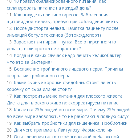
10.
10 правил сбалансированного питания. Как
спланировать питание на каждый день?
11.
Как похудеть при гипотиреозе. Заболевания
щитовидной железы, требующие соблюдения диеты
12.
После Диспорта нельзя. Памятка пациенту после
инъекций ботулотоксинов (ботокс/диспорт)
13.
Зарастает ли пирсинг пупка. Все о пирсинге: что
делать, если прокол не зарастает?
14.
Когда и в каких случаях надо лечить хеликобактер.
Что это за бактерия?
15.
Воспаление тройничного лицевого нерва. Причины
невралгии тройничного нерва
16.
Какие сырные корочки съедобны. Стоит ли есть
корочку от сыра или не стоит?
17.
Как построить меню питания для плоского живота.
Диета для плоского живота: скорректируем питание
18.
Касается 75% людей во всем мире. Почему 75% людей
во всем мире заявляют, что не работают в полную силу?
19.
Как выбрать пробиотики для кишечника. Пробиотики
20.
Для чего принимать Лактулозу. Фармакология
21.
Опыт лечения гастроэзофагеальной рефлюксной