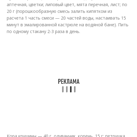
аптечная, цветки; липовый цвет, мята перечная, лист; по
20 г (порошкообразную смесь залить кипятком из
расчета 1 часть смеси — 20 частей воды, настаивать 15
минут в эмалированной кастрюле на водяной бане). Пить
по одному стакану 2-3 раза в день.
Кора крушины — 40 г, одуванчик, корень, 15 г; петрушка,