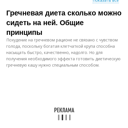
Показать все
Гречневая диета сколько можно
Питания на
Кефирная диета
гречневой диете
сидеть на ней. Общие
принципы
Похудение на гречневом рационе не связано с чувством
Диеты для похудения
Диеты с кефиром
голода, поскольку богатая клетчаткой крупа способна
насыщать быстро, качественно, надолго. Но для
получения необходимого эффекта готовить диетическую
гречневую кашу нужно специальным способом.
Яблоки на гречишной
Яблочная диета
диете
Диета на гречке
Основа для диеты