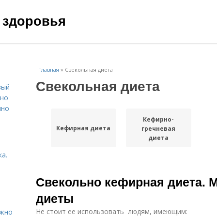
 здоровья
Главная
»
Свекольная диета
Свекольная диета
вый
ьно
пно
Кефирно-
Кефирная диета
гречневая
диета
а.
Свекольно кефирная диета. 
диеты
Не стоит ее использовать людям, имеющим:
ужно