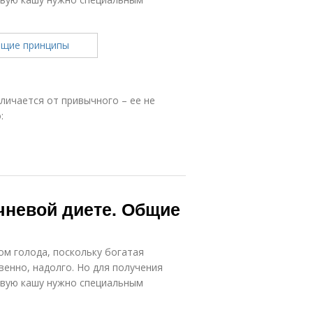
личается от привычного – ее не
:
чневой диете. Общие
ом голода, поскольку богатая
венно, надолго. Но для получения
евую кашу нужно специальным