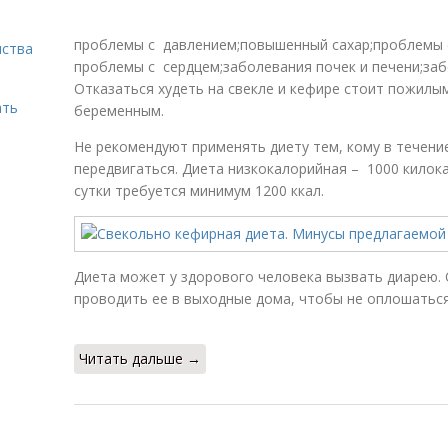
проблемы с давлением;повышенный сахар;проблемы 
нства
проблемы с сердцем;заболевания почек и печени;заб
Отказаться худеть на свекле и кефире стоит пожил
ать
беременным.
Не рекомендуют применять диету тем, кому в течени
передвигаться. Диета низкокалорийная – 1000 килока
сутки требуется минимум 1200 ккал.
Диета может у здорового человека вызвать диарею. 
проводить ее в выходные дома, чтобы не оплошаться 
Читать дальше →