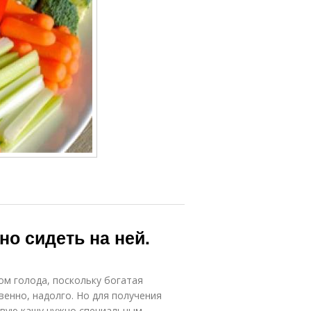
но сидеть на ней.
ом голода, поскольку богатая
венно, надолго. Но для получения
евую кашу нужно специальным