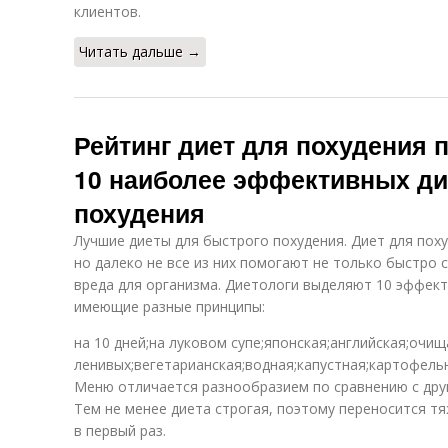
клиентов.
Читать дальше →
Рейтинг диет для похудения 
10 наиболее эффективных ди
похудения
Лучшие диеты для быстрого похудения. Диет для пох
но далеко не все из них помогают не только быстро с
вреда для организма. Диетологи выделяют 10 эффект
имеющие разные принципы:
на 10 дней;на луковом супе;японская;английская;очи
ленивых;вегетарианская;водная;капустная;картофельн
Меню отличается разнообразием по сравнению с дру
Тем не менее диета строгая, поэтому переносится т
в первый раз.