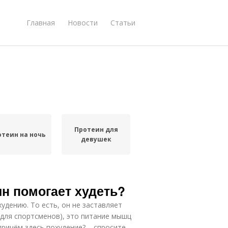
Главная
Новости
Статьи
Протеин для
отеин на ночь
девушек
ин помогает худеть?
удению. То есть, он не заставляет
(для спортсменов), это питание мышц
причём здесь похудение? – спросите