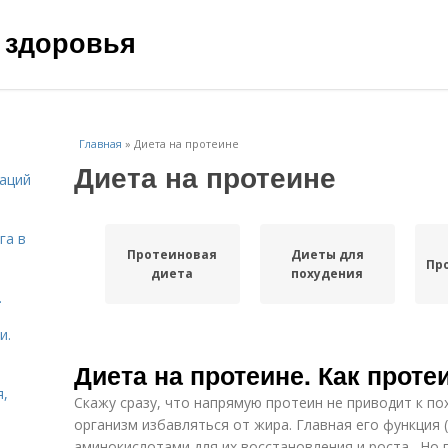
 здоровья
Главная
»
Диета на протеине
Диета на протеине
даций
га в
Протеиновая
Диеты для
Пр
диета
похудения
.
и.
Диета на протеине. Как проте
я,
Скажу сразу, что напрямую протеин не приводит к пох
организм избавляться от жира. Главная его функция 
аминокислотами для их восстановления и роста . Но 