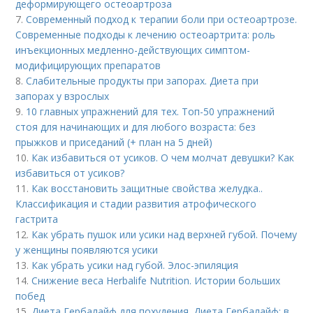
деформирующего остеоартроза
7.
Современный подход к терапии боли при остеоартрозе.
Современные подходы к лечению остеоартрита: роль
инъекционных медленно-действующих симптом-
модифицирующих препаратов
8.
Слабительные продукты при запорах. Диета при
запорах у взрослых
9.
10 главных упражнений для тех. Топ-50 упражнений
стоя для начинающих и для любого возраста: без
прыжков и приседаний (+ план на 5 дней)
10.
Как избавиться от усиков. О чем молчат девушки? Как
избавиться от усиков?
11.
Как восстановить защитные свойства желудка..
Классификация и стадии развития атрофического
гастрита
12.
Как убрать пушок или усики над верхней губой. Почему
у женщины появляются усики
13.
Как убрать усики над губой. Элос-эпиляция
14.
Снижение веса Herbalife Nutrition. Истории больших
побед
15.
Диета Гербалайф для похудения. Диета Гербалайф: в