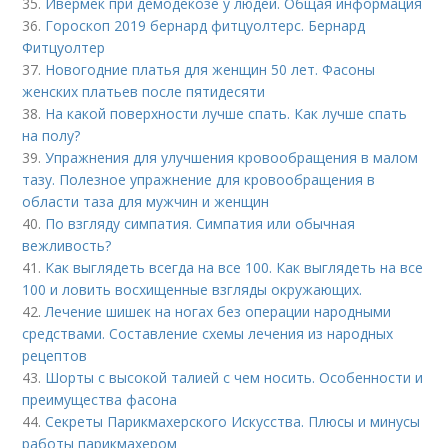
35.
Ивермек при демодекозе у людей. Общая информация
36.
Гороскоп 2019 бернард фитцуолтерс. Бернард
Фитцуолтер
37.
Новогодние платья для женщин 50 лет. Фасоны
женских платьев после пятидесяти
38.
На какой поверхности лучше спать. Как лучше спать
на полу?
39.
Упражнения для улучшения кровообращения в малом
тазу. Полезное упражнение для кровообращения в
области таза для мужчин и женщин
40.
По взгляду симпатия. Симпатия или обычная
вежливость?
41.
Как выглядеть всегда на все 100. Как выглядеть на все
100 и ловить восхищенные взгляды окружающих.
42.
Лечение шишек на ногах без операции народными
средствами. Составление схемы лечения из народных
рецептов
43.
Шорты с высокой талией с чем носить. Особенности и
преимущества фасона
44.
Секреты Парикмахерского Искусства. Плюсы и минусы
работы парикмахером