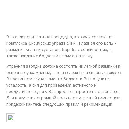
Зарядка по утрам
Зарядка в постели
Это оздоровительная процедура, которая состоит из
Зарядка для
Эффективная
комплекса физических упражнений . Главная его цель –
похудения
зарядка
разминка мышц и суставов, борьба с сонливостью, а
также придание бодрости всему организму.
Утренняя зарядка должна состоять из легкой разминки и
Польза от утренней
Зарядки для
основных упражнений, а не из сложных и силовых трюков.
зарядки
организма
В противном случае вместо бодрости Вы получите
усталость, а сил для проведения активного и
продуктивного дня у Вас просто-напросто не останется.
Для получения огромной пользы от утренней гимнастики
Советская зарядка
Зарядка для женщин
придерживайтесь следующих правил и рекомендаций: