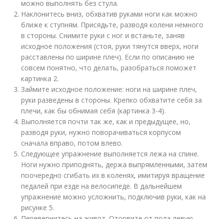
можно выполнять без стула.
Наклонитесь вниз, обхватив руками ноги как можно
ближе к ступням. Присядьте, разводя колени немного
в стороны. Снимите руки с ног и встаньте, заняв
исходное положения (стоя, руки тянутся вверх, ноги
расставлены по ширине плеч). Если по описанию не
совсем понятно, что делать, разобраться поможет
картинка 2.
Займите исходное положение: ноги на ширине плеч,
руки разведены в стороны. Крепко обхватите себя за
плечи, как бы обнимая себя (картинка 3-4).
Выполняется почти так же, как и предыдущее, но,
разводя руки, нужно поворачиваться корпусом
сначала вправо, потом влево.
Следующее упражнение выполняется лежа на спине.
Ноги нужно приподнять, держа выпрямленными, затем
поочередно сгибать их в коленях, имитируя вращение
педалей при езде на велосипеде. В дальнейшем
упражнение можно усложнить, подключив руки, как на
рисунке 5.
Перевернитесь на живот. Оторвите от пола левую