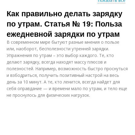
Показать все
Как правильно делать зарядку
Зарядка для
Зарядка для мужчин
здоровья
по утрам. Статья № 19: Польза
ежедневной зарядки по утрам
В современном мире бытуют разные мнения о пользе
Польза от зарядки
Утренний зарядка
или, наоборот, бесполезности утренней зарядки.
Упражнения по утрам – это выбор каждого. Те, кто
делают зарядку, всегда находят массу плюсов и
полезностей. Например, возможность быстро проснуться
и взбодриться, получить позитивный настрой на весь
Зарядка для
Упражнения для
день за 10 минут. А те, кто ленится, всегда найдет для
похудения
зарядки
себя оправдание — и времени мало по утрам, и тело еще
не проснулось для физических нагрузок.
Польза от утренней
Зарядки для
зарядки
организма