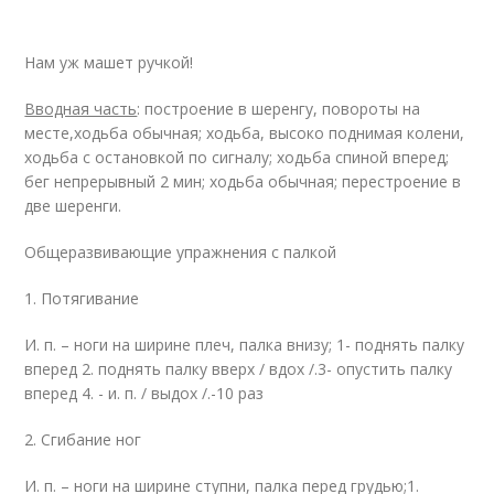
Нам уж машет ручкой!
Вводная часть
: построение в шеренгу, повороты на
месте,ходьба обычная; ходьба, высоко поднимая колени,
ходьба с остановкой по сигналу; ходьба спиной вперед;
бег непрерывный 2 мин; ходьба обычная; перестроение в
две шеренги.
Общеразвивающие упражнения с палкой
1. Потягивание
И. п. – ноги на ширине плеч, палка внизу; 1- поднять палку
вперед 2. поднять палку вверх / вдох /.3- опустить палку
вперед 4. - и. п. / выдох /.-10 раз
2. Сгибание ног
И. п. – ноги на ширине ступни, палка перед грудью;1.