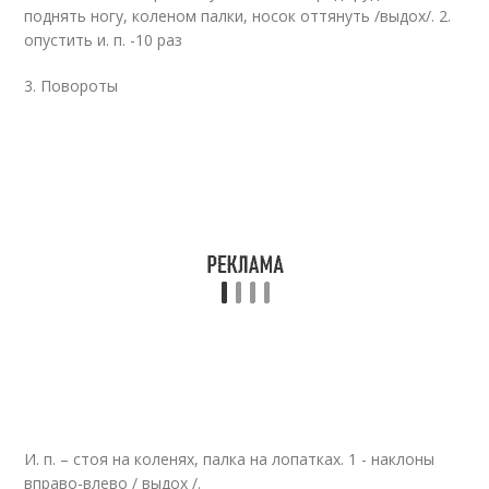
поднять ногу, коленом палки, носок оттянуть /выдох/. 2.
опустить и. п. -10 раз
3. Повороты
И. п. – стоя на коленях, палка на лопатках. 1 - наклоны
вправо-влево / выдох /.