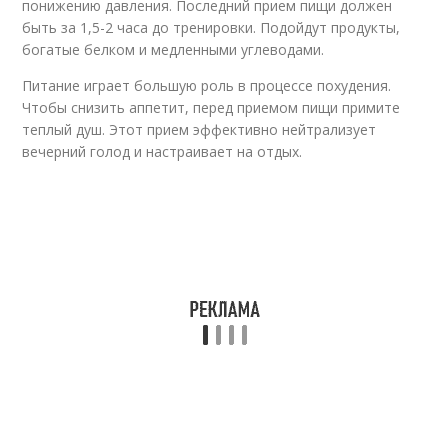
понижению давления. Последний прием пищи должен
Гимнастики в разных
Гимнастика по утрам
группах
быть за 1,5-2 часа до тренировки. Подойдут продукты,
богатые белком и медленными углеводами.
Питание играет большую роль в процессе похудения.
Чтобы снизить аппетит, перед приемом пищи примите
Польза от утренней
Тибетская
теплый душ. Этот прием эффективно нейтрализует
тренировки
гимнастика
вечерний голод и настраивает на отдых.
Гимнастика в
Волшебная
постели
гимнастика
Дыхательная
гимнастика