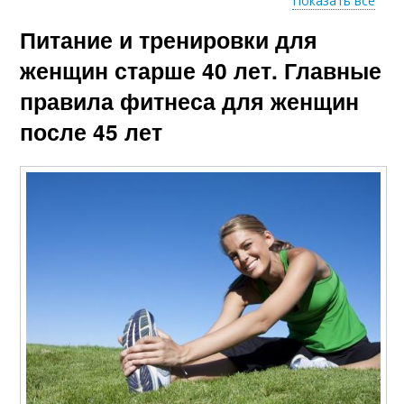
Показать все
Питание и тренировки для
Гимнастики для
Утренняя гимнастика
женщин
женщин старше 40 лет. Главные
правила фитнеса для женщин
после 45 лет
Гимнастика для
Знать об утренней
пожилых людей
зарядке
Гимнастика для
Гимнастика для
детей
малышей
Гимнастика в
Гимнастики в
детском саду
детском саду