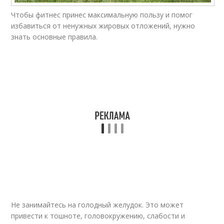
Гимнастики в
Гимнастики для
Чтобы фитнес принес максимальную пользу и помог
подготовительной
студентов
группе
избавиться от ненужных жировых отложений, нужно
знать основные правила.
Гигиеническая
Гимнастика в ссср
гимнастика
Гимнастики для
Ритмическая
старшей группы
гимнастика
Польза от утренней
Гормональная
зарядки
гимнастика
Не занимайтесь на голодный желудок. Это может
привести к тошноте, головокружению, слабости и