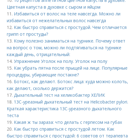
10.
10 рецептов аппетитной цветной капусты в духовке.
Цветная капуста в духовке с сыром и яйцом
11.
Избавиться от волос на теле навсегда. Можно ли
избавиться от нежелательных волос навсегда
12.
Как быстро справиться с простудой. Чем отличается
грипп от простуды?
13.
Кому полезно заниматься на турнике. Почему ответ
на вопрос о том, можно ли подтягиваться на турнике
каждый день, отрицательный:
14.
Упражнение Уголок на полу. Уголок на полу
15.
Как убрать пятна после прыщей на лице. Популярные
процедуры, убирающие постакне?
16.
Ботокс, как делают. Ботокс лица: куда можно колоть,
как делают, сколько держится?
17.
Дыхательный тест на хеликобактер ХЕЛИК
18.
13С-уреазный дыхательный тест на Helicobacter pylori.
Краткая характеристика 13С-уреазного дыхательного
теста
19.
Какая ж ты зараза: что делать с герпесом на губах
20.
Как быстро справиться с простудой летом. Как
быстро справиться с простудой: 6 советов от терапевта