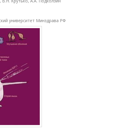
 В.Н. Крутько, А.А. Подколзин
ский университет Минздрава РФ