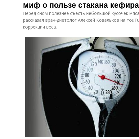
миф о пользе стакана кефира
Перед сном полезнее съесть небольшой кусочек мяса
рассказал врач-диетолог Алексей Ковальков на YouTu
коррекции веса.