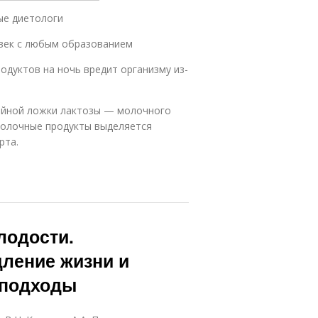
ые диетологи
век с любым образованием
одуктов на ночь вредит организму из-
чайной ложки лактозы — молочного
омолочные продукты выделяется
рта.
лодости.
дление жизни и
 подходы