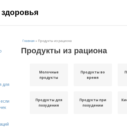
 здоровья
Главная
»
Продукты из рациона
Продукты из рациона
о
Молочные
Продукты во
П
продукты
время
я для
Продукты для
Продукты при
Ки
 если
похудения
похудении
чек
даций