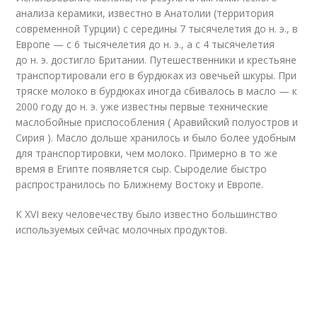
анализа керамики, известно в Анатолии (территория
современной Турции) с середины 7 тысячелетия до н. э., в
Европе — с 6 тысячелетия до н. э., а с 4 тысячелетия
до н. э. достигло Британии. Путешественники и крестьяне
транспортировали его в бурдюках из овечьей шкуры. При
тряске молоко в бурдюках иногда сбивалось в масло — к
2000 году до н. э. уже известны первые технические
маслобойные приспособления ( Аравийский полуостров и
Сирия )
. Масло дольше хранилось и было более удобным
для транспортировки, чем молоко. Примерно в то же
время в Египте появляется сыр. Сыроделие быстро
распространилось по Ближнему Востоку и Европе.
К XVI веку человечеству было известно большинство
используемых сейчас молочных продуктов
.