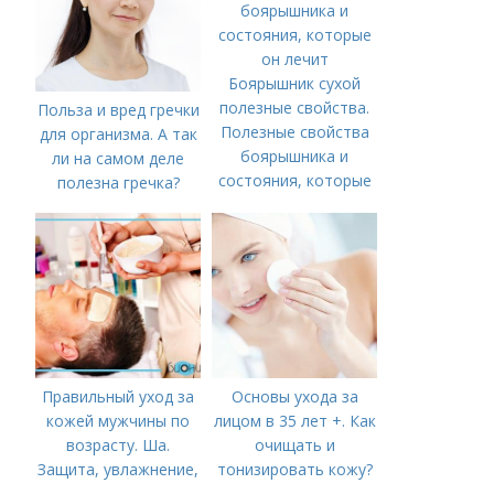
Боярышник сухой
полезные свойства.
Польза и вред гречки
Полезные свойства
для организма. А так
боярышника и
ли на самом деле
состояния, которые
полезна гречка?
он лечит
Правильный уход за
Основы ухода за
кожей мужчины по
лицом в 35 лет +. Как
возрасту. Ша.
очищать и
Защита, увлажнение,
тонизировать кожу?
питание