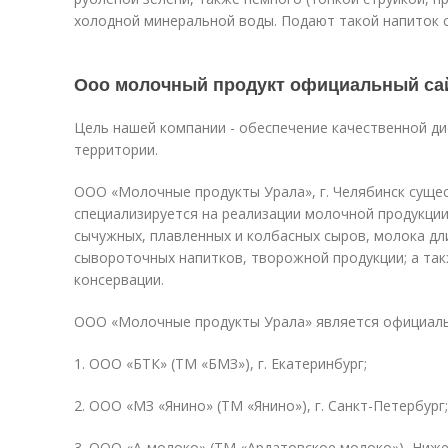
холодной минеральной воды. Подают такой напиток с
Ооо молочный продукт официальный сай
Цель нашей компании - обеспечение качественной д
территории.
ООО «Молочные продукты Урала», г. Челябинск сущест
специализируется на реализации молочной продукции
сычужных, плавленных и колбасных сыров, молока дл
сывороточных напитков, творожной продукции; а та
консервации.
ООО «Молочные продукты Урала» является официал
1. ООО «БТК» (ТМ «БМЗ»), г. Екатеринбург;
2. ООО «МЗ «Янино» (ТМ «Янино»), г. Санкт-Петербург;
3. ООО «А-молоко» (ТМ «Ардатовское молоко»), Ниже