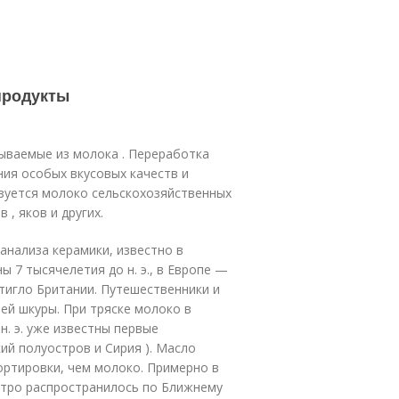
продукты
ваемые из молока . Переработка
ия особых вкусовых качеств и
зуется молоко сельскохозяйственных
 , яков и других.
анализа керамики, известно в
 7 тысячелетия до н. э., в Европе —
достигло Британии. Путешественники и
ей шкуры. При тряске молоко в
н. э. уже известны первые
ий полуостров и Сирия )
. Масло
ортировки, чем молоко. Примерно в
стро распространилось по Ближнему