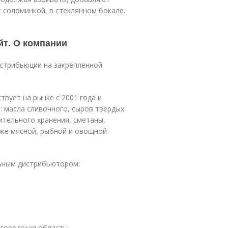
 соломинкой, в стеклянном бокале.
т. О компании
истрибьюции на закрепленной
вует на рынке с 2001 года и
: масла сливочного, сыров твердых
ительного хранения, сметаны,
кже мясной, рыбной и овощной
ьным дистрибьютором:
городская область;