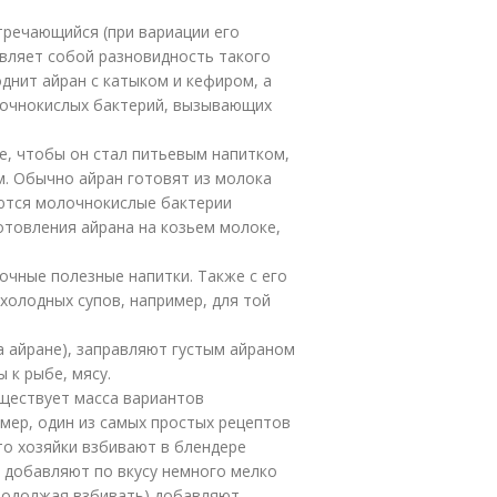
тречающийся (при вариации его
авляет собой разновидность такого
однит айран с катыком и кефиром, а
олочнокислых бактерий, вызывающих
е, чтобы он стал питьевым напитком,
м. Обычно айран готовят из молока
уются молочнокислые бактерии
готовления айрана на козьем молоке,
чные полезные напитки. Также с его
олодных супов, например, для той
а айране), заправляют густым айраном
 к рыбе, мясу.
уществует масса вариантов
мер, один из самых простых рецептов
то хозяйки взбивают в блендере
 добавляют по вкусу немного мелко
продолжая взбивать) добавляют