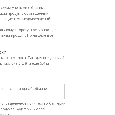
скими учеными с благими
ский продукт, обогащенный
, пациентов медучреждений.
льному творогу в регионах, где
ьный продукт. Но на деле все
ок?
много молока. Так, для получения 1
г молока 3,2 % и еще 5,4 кг
о определенное количество бактерий
 продукта будет минимален.
одать.