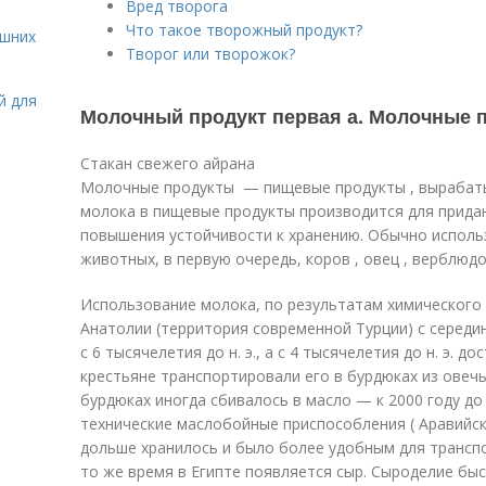
Вред творога
Что такое творожный продукт?
ашних
Творог или творожок?
й для
Молочный продукт первая а. Молочные 
Стакан свежего айрана
Молочные продукты — пищевые продукты , вырабаты
молока в пищевые продукты производится для придан
повышения устойчивости к хранению. Обычно исполь
животных, в первую очередь, коров , овец , верблюдов
Использование молока, по результатам химического 
Анатолии (территория современной Турции) с середины
с 6 тысячелетия до н. э., а с 4 тысячелетия до н. э. 
крестьяне транспортировали его в бурдюках из овечь
бурдюках иногда сбивалось в масло — к 2000 году до 
технические маслобойные приспособления ( Аравийск
дольше хранилось и было более удобным для трансп
то же время в Египте появляется сыр. Сыроделие бы