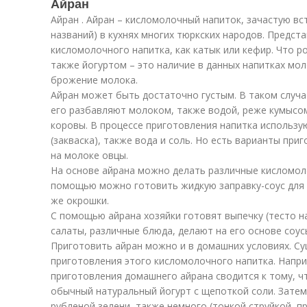
Айран
Айран . Айран – кисломолочный напиток, зачастую вс
названий) в кухнях многих тюркских народов. Предст
кисломолочного напитка, как катык или кефир. Что р
также йогуртом – это наличие в данных напитках м
брожение молока.
Айран может быть достаточно густым. В таком случа
его разбавляют молоком, также водой, реже кумысо
коровы. В процессе приготовления напитка использ
(закваска), также вода и соль. Но есть варианты при
на молоке овцы.
На основе айрана можно делать различные кисломоло
помощью можно готовить жидкую заправку-соус для х
же окрошки.
С помощью айрана хозяйки готовят выпечку (тесто н
салаты, различные блюда, делают на его основе соусы
Приготовить айран можно и в домашних условиях. С
приготовления этого кисломолочного напитка. Напри
приготовления домашнего айрана сводится к тому, ч
обычный натуральный йогурт с щепоткой соли. Затем
рубленой зелени, также немного (тонкой струйкой, 