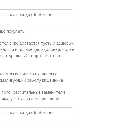
чше покупать
пателю же достается пусть и дешевый,
нности и пользе для здоровья. Более
и натуральный творог. И это не
ваемом кальцие, связанном с
рмализующих работу кишечника.
е того, растительные заменители
ика, угнетая его микрофлору.