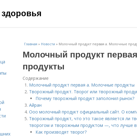
 здоровья
Главная
»
Новости
»
Молочный продукт первая а. Молочные прод
Молочный продукт первая
ица
продукты
апы
Содержание
Молочный продукт первая а. Молочные продукты
Творожный продукт. Творог или творожный продук
Почему творожный продукт заполонил рынок?
ой
Айран
я
Ооо молочный продукт официальный сайт. О комп
сти
Творожный продукт, что это такое является ли т
творогом и творожным продуктом —, что лучше в
Как производят творог?
ашних