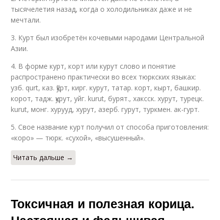
тысячелетия назад, когда о холодильниках даже и не
мечтали.
3. Курт был изобретён кочевыми народами Центральной
Азии.
4. В форме курт, корт или курут слово и понятие
распространено практически во всех тюркских языках:
узб. qurt, каз. қўрт, кирг. курут, татар. корт, кырт, башкир.
корот, тадж. қурут, уйг. kurut, бурят., хаксск. хурут, турецк.
kurut, монг. хурууд, хурут, азерб. гурут, туркмен. ак-гурт.
5. Свое название курт получил от способа приготовления:
«коро» — тюрк. «сухой», «высушенный».
Читать дальше →
Токсичная и полезная корица.
Настоящая и фальшивая