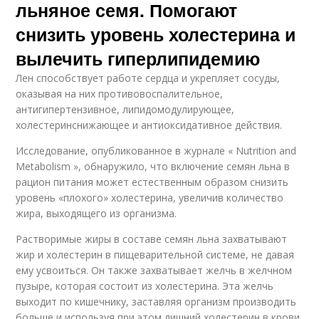
льняное семя. Помогают
снизить уровень холестерина и
вылечить гиперлипидемию
Лен способствует работе сердца и укрепляет сосуды,
оказывая на них противовоспалительное,
антигипертензивное, липидомодулирующее,
холестеринснижающее и антиоксидативное действия.
Исследование, опубликованное в журнале « Nutrition and
Metabolism », обнаружило, что включение семян льна в
рацион питания может естественным образом снизить
уровень «плохого» холестерина, увеличив количество
жира, выходящего из организма.
Растворимые жиры в составе семян льна захватывают
жир и холестерин в пищеварительной системе, не давая
ему усвоиться. Он также захватывает желчь в желчном
пузыре, которая состоит из холестерина. Эта желчь
выходит по кишечнику, заставляя организм производить
больше и используя при этом лишний холестерин в крови,