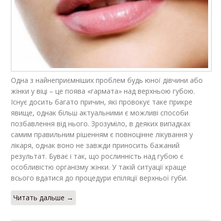
Одна з найнеприємніших проблем будь юної дівчини або
жінки у віці – це поява «гармата» над верхньою губою.
Існує досить багато причин, які провокує таке прикре
явище, однак більш актуальними є можливі способи
позбавлення від нього. Зрозуміло, в деяких випадках
самим правильним рішенням є повноцінне лікування у
лікаря, однак воно не завжди приносить бажаний
результат. Буває і так, що рослинність над губою є
особливістю організму жінки. У такій ситуації краще
всього вдатися до процедури епіляції верхньої губи.
Читать дальше →