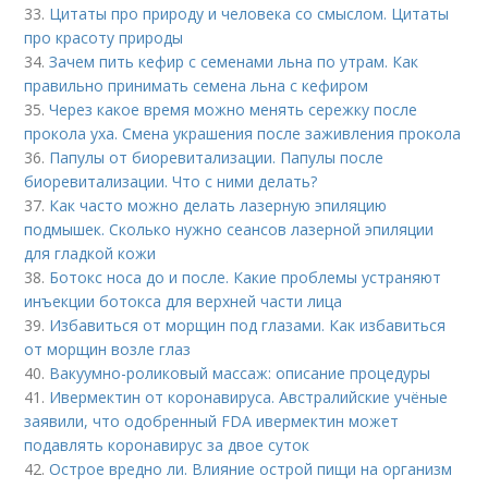
33.
Цитаты про природу и человека со смыслом. Цитаты
про красоту природы
34.
Зачем пить кефир с семенами льна по утрам. Как
правильно принимать семена льна с кефиром
35.
Через какое время можно менять сережку после
прокола уха. Смена украшения после заживления прокола
36.
Папулы от биоревитализации. Папулы после
биоревитализации. Что с ними делать?
37.
Как часто можно делать лазерную эпиляцию
подмышек. Сколько нужно сеансов лазерной эпиляции
для гладкой кожи
38.
Ботокс носа до и после. Какие проблемы устраняют
инъекции ботокса для верхней части лица
39.
Избавиться от морщин под глазами. Как избавиться
от морщин возле глаз
40.
Вакуумно-роликовый массаж: описание процедуры
41.
Ивермектин от коронавируса. Австралийские учёные
заявили, что одобренный FDA ивермектин может
подавлять коронавирус за двое суток
42.
Острое вредно ли. Влияние острой пищи на организм