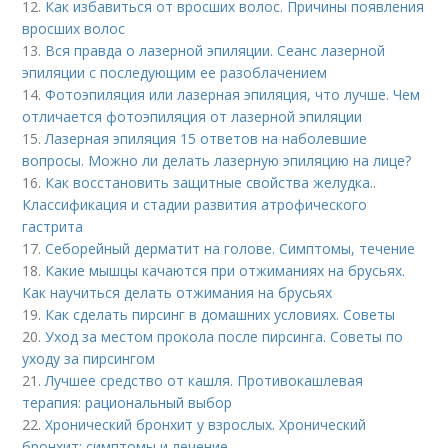
12.
Как избавиться от вросших волос. Причины появления
вросших волос
13.
Вся правда о лазерной эпиляции. Сеанс лазерной
эпиляции с последующим ее разоблачением
14.
Фотоэпиляция или лазерная эпиляция, что лучше. Чем
отличается фотоэпиляция от лазерной эпиляции
15.
Лазерная эпиляция 15 ответов на наболевшие
вопросы. Можно ли делать лазерную эпиляцию на лице?
16.
Как восстановить защитные свойства желудка..
Классификация и стадии развития атрофического
гастрита
17.
Себорейный дерматит на голове. Cимптомы, течение
18.
Какие мышцы качаются при отжиманиях на брусьях.
Как научиться делать отжимания на брусьях
19.
Как сделать пирсинг в домашних условиях. Советы
20.
Уход за местом прокола после пирсинга. Советы по
уходу за пирсингом
21.
Лучшее средство от кашля. Противокашлевая
терапия: рациональный выбор
22.
Хронический бронхит у взрослых. Хронический
бронхит: симптомы и лечение