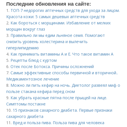
Последние обновления на сайте:
1.
ТОП-7 недорогих аптечных средств для ухода за лицом.
Красота кожи: 5 самых дешевых аптечных средств
2.
Как бороться с морщинами. Избавление от мелких
морщин вокруг глаз
3.
Правильно ли мы едим льняное семя. Помогают
снизить уровень холестерина и вылечить
гиперлипидемию
4.
Как принимать витамины А и Е. Что такое витамин А
5.
Рецепты блюд с куртом
6.
Отек после Ботокса. Причины осложнений
7.
Самые эффективные способы первичной и вторичной..
Медикаментозное лечение
8.
Можно ли пить кефир на ночь. Диетолог развеял миф о
пользе стакана кефира перед сном
9.
Как убрать красные пятна после прыщей на лице.
Симптомы постакне
10.
15 признаков сахарного диабета. Первые признаки
сахарного диабета
11.
Вред и польза пива. Польза пива для человека