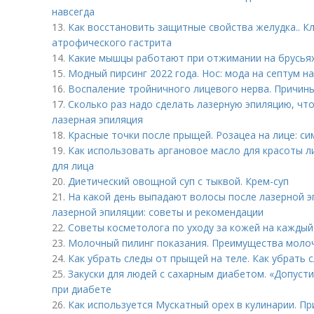
навсегда
13.
Как восстановить защитные свойства желудка.. К
атрофического гастрита
14.
Какие мышцы работают при отжимании на брусьях
15.
Модный пирсинг 2022 года. Нос: мода на септум 
16.
Воспаление тройничного лицевого нерва. Причин
17.
Сколько раз надо сделать лазерную эпиляцию, чт
лазерная эпиляция
18.
Красные точки после прыщей. Розацеа на лице: с
19.
Как использовать аргановое масло для красоты л
для лица
20.
Диетический овощной суп с тыквой. Крем-суп
21.
На какой день выпадают волосы после лазерной э
лазерной эпиляции: советы и рекомендации
22.
Советы косметолога по уходу за кожей на каждый
23.
Молочный пилинг показания. Преимущества моло
24.
Как убрать следы от прыщей на теле. Как убрать 
25.
Закуски для людей с сахарным диабетом. «Допуст
при диабете
26.
Как используется Мускатный орех в кулинарии. П