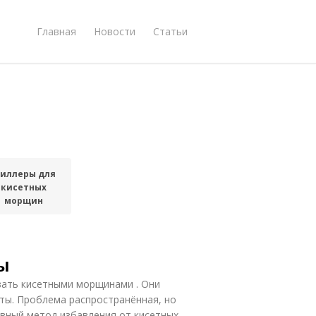
Главная
Новости
Статьи
иллеры для
кисетных
морщин
ы
вать кисетными морщинами . Они
ты. Проблема распространённая, но
вный метод избавления от кисетных