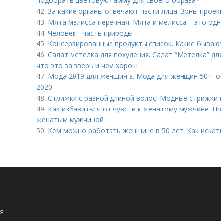
подобрать цветовую гамму для своего образа?
42.
За какие органы отвечают части лица. Зоны проек
43.
Мята мелисса перечная. Мята и мелисса – это одн
44.
Человек - часть природы
45.
Консервированные продукты список. Какие бываю
46.
Салат метелка для похудения. Салат “Метелка” дл
что это за зверь и чем хорош
47.
Мода 2019 для женщин з. Мода для женщин 50+: о
2020
48.
Стрижки с разной длиной волос. Модные стрижки 
49.
Как избавиться от чувств к женатому мужчине. П
женатым мужчиной
50.
Кем можно работать женщине в 50 лет. Как искат
я