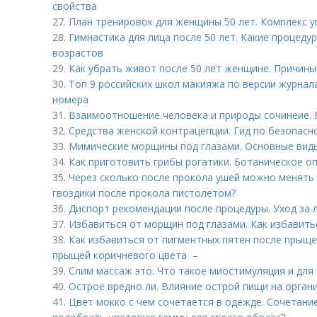
свойства
27.
План тренировок для женщины 50 лет. Комплекс 
28.
Гимнастика для лица после 50 лет. Какие процеду
возрастов
29.
Как убрать живот после 50 лет женщине. Причин
30.
Топ 9 российских школ макияжа по версии журнал
номера
31.
Взаимоотношение человека и природы сочинеие. 
32.
Средства женской контрацепции. Гид по безопасн
33.
Мимические морщины под глазами. Основные вид
34.
Как приготовить грибы рогатики. Ботаническое о
35.
Через сколько после прокола ушей можно менять с
гвоздики после прокола пистолетом?
36.
Диспорт рекомендации после процедуры. Уход за 
37.
Избавиться от морщин под глазами. Как избавить
38.
Как избавиться от пигментных пятен после прыщей
прыщей коричневого цвета –
39.
Слим массаж это. Что такое миостимуляция и для 
40.
Острое вредно ли. Влияние острой пищи на орган
41.
Цвет мокко с чем сочетается в одежде. Сочетание