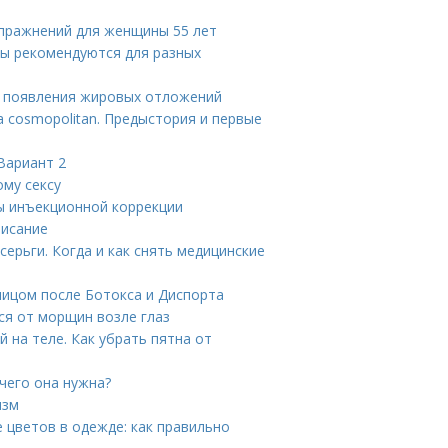
упражнений для женщины 55 лет
ры рекомендуются для разных
ы появления жировых отложений
а cosmopolitan. Предыстория и первые
Вариант 2
ому сексу
ы инъекционной коррекции
писание
ерьги. Когда и как снять медицинские
лицом после Ботокса и Диспорта
ся от морщин возле глаз
 на теле. Как убрать пятна от
чего она нужна?
изм
 цветов в одежде: как правильно