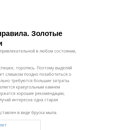
 правила. Золотые
и
привлекательной в любом состоянии,
спешке, торопясь. Поэтому выделяй
ает слишком поздно позаботиться о
ельно требуются большие затраты.
является краеугольным камнем
держатся хорошие рекомендации,
лучай интересна одна старая
тавлен в виде бруска мыла.