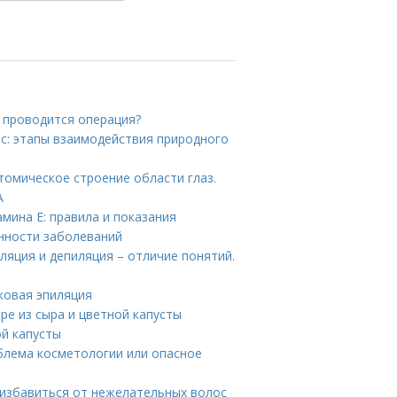
к проводится операция?
ос: этапы взаимодействия природного
томическое строение области глаз.
А
мина E: правила и показания
енности заболеваний
ляция и депиляция – отличие понятий.
сковая эпиляция
ре из сыра и цветной капусты
ой капусты
облема косметологии или опасное
 избавиться от нежелательных волос