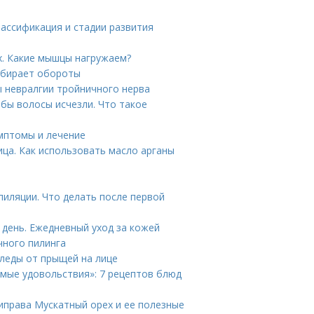
лассификация и стадии развития
. Какие мышцы нагружаем?
набирает обороты
ы невралгии тройничного нерва
обы волосы исчезли. Что такое
имптомы и лечение
ица. Как использовать масло арганы
пиляции. Что делать после первой
 день. Ежедневный уход за кожей
чного пилинга
следы от прыщей на лице
имые удовольствия»: 7 рецептов блюд
риправа Мускатный орех и ее полезные