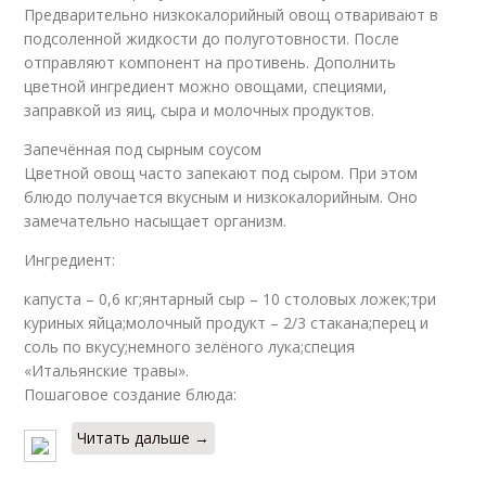
Предварительно низкокалорийный овощ отваривают в
подсоленной жидкости до полуготовности. После
отправляют компонент на противень. Дополнить
цветной ингредиент можно овощами, специями,
заправкой из яиц, сыра и молочных продуктов.
Запечённая под сырным соусом
Цветной овощ часто запекают под сыром. При этом
блюдо получается вкусным и низкокалорийным. Оно
замечательно насыщает организм.
Ингредиент:
капуста – 0,6 кг;янтарный сыр – 10 столовых ложек;три
куриных яйца;молочный продукт – 2/3 стакана;перец и
соль по вкусу;немного зелёного лука;специя
«Итальянские травы».
Пошаговое создание блюда:
Читать дальше →