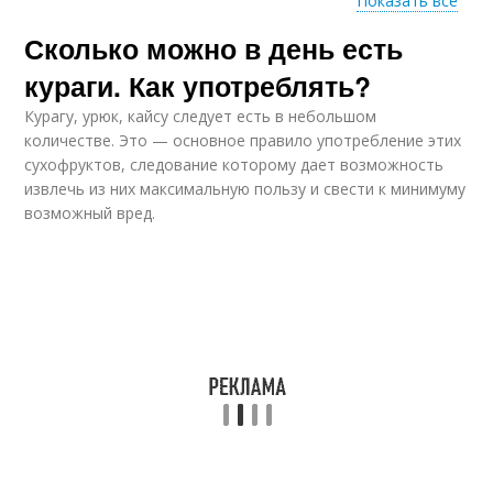
Показать все
Сколько можно в день есть
Суп с курагой
Курага в шоколаде
кураги. Как употреблять?
Курагу, урюк, кайсу следует есть в небольшом
количестве. Это — основное правило употребление этих
Сухофрукты для
сухофруктов, следование которому дает возможность
Курага на ночь
похудения
извлечь из них максимальную пользу и свести к минимуму
возможный вред.
Польза при
Курага для снижения
похудении