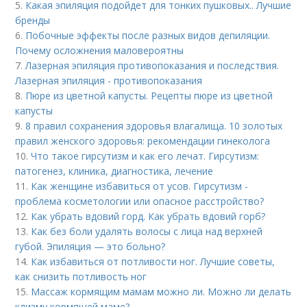
5.
Какая эпиляция подойдет для тонких пушковых.. Лучшие
бренды
6.
Побочные эффекты после разных видов депиляции.
Почему осложнения маловероятны
7.
Лазерная эпиляция противопоказания и последствия.
Лазерная эпиляция - противопоказания
8.
Пюре из цветной капусты. Рецепты пюре из цветной
капусты
9.
8 правил сохранения здоровья влагалища. 10 золотых
правил женского здоровья: рекомендации гинеколога
10.
Что такое гирсутизм и как его лечат. Гирсутизм:
патогенез, клиника, диагностика, лечение
11.
Как женщине избавиться от усов. Гирсутизм -
проблема косметологии или опасное расстройство?
12.
Как убрать вдовий горд. Как убрать вдовий горб?
13.
Как без боли удалять волосы с лица над верхней
губой. Эпиляция — это больно?
14.
Как избавиться от потливости ног. Лучшие советы,
как снизить потливость ног
15.
Массаж кормящим мамам можно ли. Можно ли делать
клизму кормящей маме?