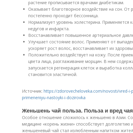
растение прописывается врачами диабетикам.
Оказывает благотворное воздействие на сон. От 
постепенно проходит бессонница.
Нормализует уровень холестерина. Применяется к
недугов и инфаркта.
Восстанавливает повышенное артериальное давле
Улучшает состояние волос. Применяют от выпаден
ускоряет рост волос, восстанавливает их здоровы
Положительно воздействует на кожу. После прие
цвета лица, разглаживание морщин. В нем содер
запускается регенерация клеток и выработка колл
становится эластичной.
Источник:
https://zdorovecheloveka.com/novosti/vred-i
primeneniyu-nastoyki-i-dozirovka
Женьшень чай польза. Польза и вред ча
Особое отношение сложилось к женьшеню в Азии. Со
медицине «корень жизни» способствует долголетию 
женьшеневый чай стал излюбленным напитком жител