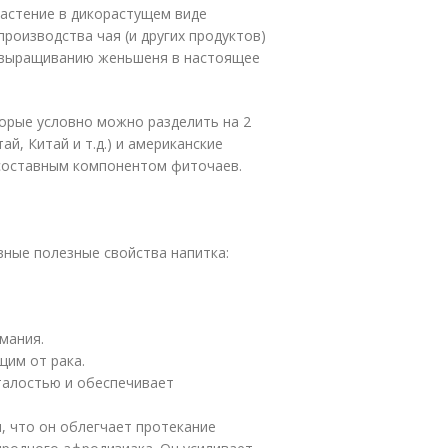
растение в дикорастущем виде
производства чая (и других продуктов)
о выращиванию женьшеня в настоящее
орые условно можно разделить на 2
ай, Китай и т.д.) и американские
 составным компонентом фиточаев.
вные полезные свойства напитка:
мания.
им от рака.
талостью и обеспечивает
, что он облегчает протекание