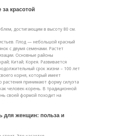
 за красотой
блем, достигающим в высоту 80 см.
листьев. Плод — небольшой красный
янок с двумя семенами. Растет
изации. Основные районы
рай; Китай; Корея. Развивается
родолжительный срок жизни – 100 лет
своего корня, который имеет
го растения принимают форму силуэта
 как человек-корень. В традиционной
ень своей формой походит на
 для женщин: польза и
 стоит. Это касается