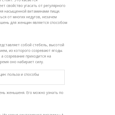
еет свойство угасать от регулярного
вия насыщенной витаминами пищи.
ься от многих недугов, незачем
ьшень для женщин является способом
редставляет собой стебель, высотой
ием, из которого созревают ягоды.
 а созревание приходится на
время оно набирает силу.
нь женьшеня. Его можно узнать по
 Из корня синтезируют витамины А,