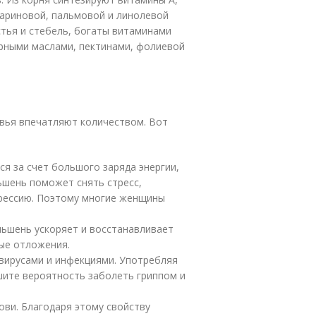
стеариновой, пальмовой и линолевой
стья и стебель, богаты витаминами
ирными маслами, пектинами, фолиевой
вья впечатляют количеством. Вот
я за счет большого заряда энергии,
ьшень поможет снять стресс,
прессию. Поэтому многие женщины
ньшень ускоряет и восстанавливает
ые отложения.
вирусами и инфекциями. Употребляя
шите вероятность заболеть гриппом и
ови. Благодаря этому свойству