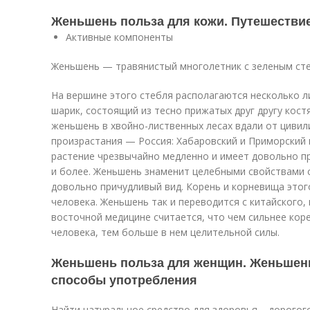
Женьшень польза для кожи. Путешествие
Активные компоненты
Женьшень — травянистый многолетник с зеленым сте
На вершине этого стебля располагаются несколько 
шарик, состоящий из тесно прижатых друг другу кост
женьшень в хвойно-лиственных лесах вдали от цивил
произрастания — Россия: Хабаровский и Приморский к
растение чрезвычайно медленно и имеет довольно п
и более. Женьшень знаменит целебными свойствами 
довольно причудливый вид. Корень и корневища это
человека. Женьшень так и переводится с китайского,
восточной медицине считается, что чем сильнее кор
человека, тем больше в нем целительной силы.
Женьшень польза для женщин. Женьшень
способы употребления
Найти натуральное средство для здоровья – дорогого