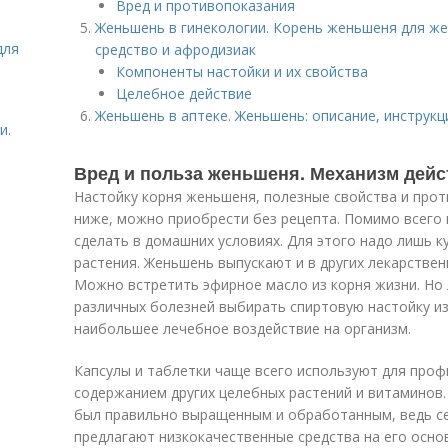
Вред и противопоказания
Женьшень в гинекологии. Корень женьшеня для ж
для
средство и афродизиак
Компоненты настойки и их свойства
Целебное действие
Женьшень в аптеке. Женьшень: описание, инструкц
и.
Вред и польза женьшеня. Механизм дейс
Настойку корня женьшеня, полезные свойства и про
ниже, можно приобрести без рецепта. Помимо всего 
сделать в домашних условиях. Для этого надо лишь к
растения. Женьшень выпускают и в других лекарствен
Можно встретить эфирное масло из корня жизни. Но 
различных болезней выбирать спиртовую настойку из
наибольшее лечебное воздействие на организм.
Капсулы и таблетки чаще всего используют для проф
содержанием других целебных растений и витаминов
был правильно выращенным и обработанным, ведь се
предлагают низкокачественные средства на его осно