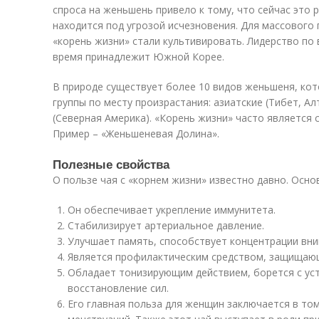
спроса на женьшень привело к тому, что сейчас это 
находится под угрозой исчезновения. Для массового 
«корень жизни» стали культивировать. Лидерство п
время принадлежит Южной Корее.
В природе существует более 10 видов женьшеня, кот
группы по месту произрастания: азиатские (Тибет, Алт
(Северная Америка). «Корень жизни» часто является
Пример – «Женьшеневая Долина».
Полезные свойства
О пользе чая с «корнем жизни» известно давно. Осно
Он обеспечивает укрепление иммунитета.
Стабилизирует артериальное давление.
Улучшает память, способствует концентрации вни
Является профилактическим средством, защищающ
Обладает тонизирующим действием, борется с ус
восстановление сил.
Его главная польза для женщин заключается в том