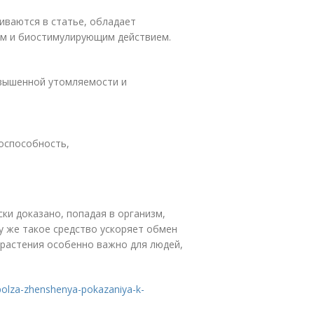
иваются в статье, обладает
м и биостимулирующим действием.
овышенной утомляемости и
оспособность,
ки доказано, попадая в организм,
у же такое средство ускоряет обмен
 растения особенно важно для людей,
-polza-zhenshenya-pokazaniya-k-