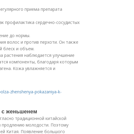
регулярного приема препарата
ак профилактика сердечно-сосудистых
ние до нормы.
ия волос и против перхоти. Он также
й блеск и объем.
ма растения наблюдается улучшение
жатся компоненты, благодаря которым
агена. Кожа увлажняется и
-polza-zhenshenya-pokazaniya-k-
я с женьшенем
гласно традиционной китайской
и продлению молодости. Поэтому
ей Китая. Появление большого