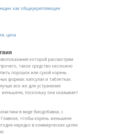
енщин: как общеукрепляющее
ия, цена
твия
тивопоказания которой рассмотрим
прочего, такое средство несложно
упить порошок или сухой корень
ных формах: капсулах и таблетках.
лучше все же для устранения
 женьшеня, поскольку она оказывает
илактики в виде биодобавки, с
. Главное, чтобы корень женьшеня
годня нередко в коммерческих целях
ве.