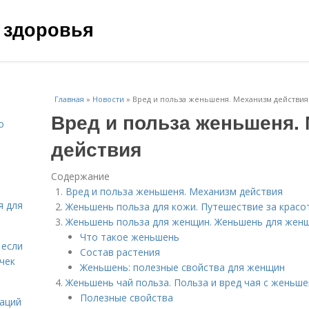
 здоровья
Главная
»
Новости
»
Вред и польза женьшеня. Механизм действия
Вред и польза женьшеня.
о
действия
Содержание
Вред и польза женьшеня. Механизм действия
я для
Женьшень польза для кожи. Путешествие за красо
Женьшень польза для женщин. Женьшень для женщ
Что такое женьшень
 если
Состав растения
чек
Женьшень: полезные свойства для женщин
Женьшень чай польза. Польза и вред чая с женьш
Полезные свойства
даций