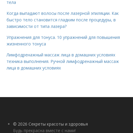
тела
Когда выпадают волосы после лазерной эпиляции. Как
быстро тело становится гладким после процедуры, в
зависимости от типа лазера?
Упражнения для тонуса. 10 упражнений для повышения
жизненного тонуса
Лимфодренажный массаж лица в домашних условиях
техника выполнения. Ручной лимфодренажный массаж
лица в домашних условиях
© 2026 Секреты красоты и здоровья
Будь прекрасна вместе с нами!