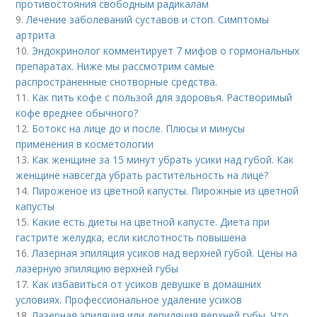
противостояния свободным радикалам
9.
Лечение заболеваний суставов и стоп. Симптомы
артрита
10.
Эндокринолог комментирует 7 мифов о гормональных
препаратах. Ниже мы рассмотрим самые
распространенные снотворные средства.
11.
Как пить кофе с пользой для здоровья. Растворимый
кофе вреднее обычного?
12.
Ботокс на лице до и после. Плюсы и минусы
применения в косметологии
13.
Как женщине за 15 минут убрать усики над губой. Как
женщине навсегда убрать растительность на лице?
14.
Пироженое из цветной капусты. Пирожные из цветной
капусты
15.
Какие есть диеты на цветной капусте. Диета при
гастрите желудка, если кислотность повышена
16.
Лазерная эпиляция усиков над верхней губой. Цены на
лазерную эпиляцию верхней губы
17.
Как избавиться от усиков девушке в домашних
условиях. Профессиональное удаление усиков
18.
Лазерная эпиляция или депиляция верхней губы. Что