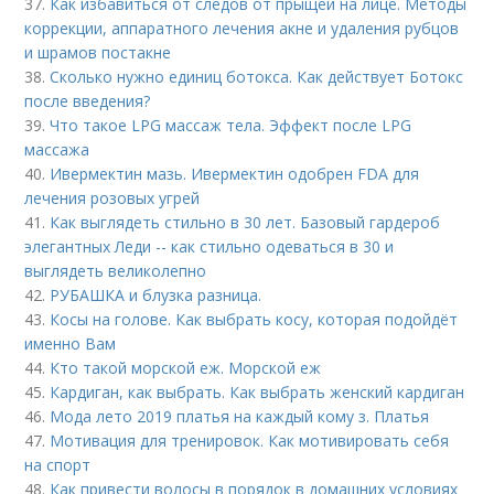
37.
Как избавиться от следов от прыщей на лице. Методы
коррекции, аппаратного лечения акне и удаления рубцов
и шрамов постакне
38.
Сколько нужно единиц ботокса. Как действует Ботокс
после введения?
39.
Что такое LPG массаж тела. Эффект после LPG
массажа
40.
Ивермектин мазь. Ивермектин одобрен FDA для
лечения розовых угрей
41.
Как выглядеть стильно в 30 лет. Базовый гардероб
элегантных Леди -- как стильно одеваться в 30 и
выглядеть великолепно
42.
РУБАШКА и блузка разница.
43.
Косы на голове. Как выбрать косу, которая подойдёт
именно Вам
44.
Кто такой морской еж. Морской еж
45.
Кардиган, как выбрать. Как выбрать женский кардиган
46.
Мода лето 2019 платья на каждый кому з. Платья
47.
Мотивация для тренировок. Как мотивировать себя
на спорт
48.
Как привести волосы в порядок в домашних условиях