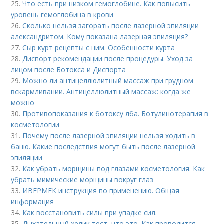
25.
Что есть при низком гемоглобине. Как повысить
уровень гемоглобина в крови
26.
Сколько нельзя загорать после лазерной эпиляции
александритом. Кому показана лазерная эпиляция?
27.
Сыр курт рецепты с ним. Особенности курта
28.
Диспорт рекомендации после процедуры. Уход за
лицом после Ботокса и Диспорта
29.
Можно ли антицеллюлитный массаж при грудном
вскармливании. Антицеллюлитный массаж: когда же
можно
30.
Противопоказания к ботоксу лба. Ботулинотерапия в
косметологии
31.
Почему после лазерной эпиляции нельзя ходить в
баню. Какие последствия могут быть после лазерной
эпиляции
32.
Как убрать морщины под глазами косметология. Как
убрать мимические морщины вокруг глаз
33.
ИВЕРМЕК инструкция по применению. Общая
информация
34.
Как восстановить силы при упадке сил.
35.
Дыхательный хелик тест, что это. Как проводится