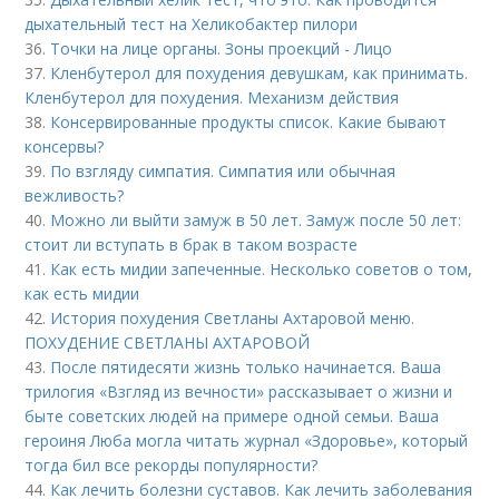
дыхательный тест на Хеликобактер пилори
36.
Точки на лице органы. Зоны проекций - Лицо
37.
Кленбутерол для похудения девушкам, как принимать.
Кленбутерол для похудения. Механизм действия
38.
Консервированные продукты список. Какие бывают
консервы?
39.
По взгляду симпатия. Симпатия или обычная
вежливость?
40.
Можно ли выйти замуж в 50 лет. Замуж после 50 лет:
стоит ли вступать в брак в таком возрасте
41.
Как есть мидии запеченные. Несколько советов о том,
как есть мидии
42.
История похудения Светланы Ахтаровой меню.
ПОХУДЕНИЕ СВЕТЛАНЫ АХТАРОВОЙ
43.
После пятидесяти жизнь только начинается. Ваша
трилогия «Взгляд из вечности» рассказывает о жизни и
быте советских людей на примере одной семьи. Ваша
героиня Люба могла читать журнал «Здоровье», который
тогда бил все рекорды популярности?
44.
Как лечить болезни суставов. Как лечить заболевания