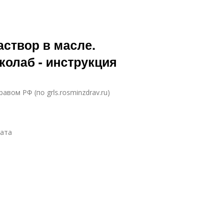
створ в масле.
колаб - инструкция
вом РФ (по grls.rosminzdrav.ru)
рата