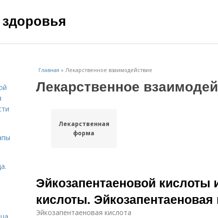
 здоровья
Главная
»
Лекарственное взаимодействие
Лекарственное взаимодей
ой
я
сти
Лекарственная
форма
апы
а.
Эйкозапентаеновой кислоты 
кислоты. Эйкозапентаеновая 
Эйкозапентаеновая кислота
ица