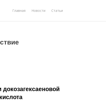
Главная
Новости
Статьи
ствие
и докозагексаеновой
кислота