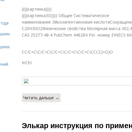
({{{картинка}}})
({{{картинка3D}}}) Общие Систематическое
наименование Эйкозапентаеновая кислотаСокращени
года
C20H30O2Физические свойства Молярная масса 302,46
ашних
CAS 25377-48-4 PubChem 446284 Рег. номер EINECS 60
ашних
CC/C=C\C/C=C\C/C=C\C/C=C\C/C=C\CCCC(=O)O
InChI
ений
Читать дальше →
Элькар инструкция по приме