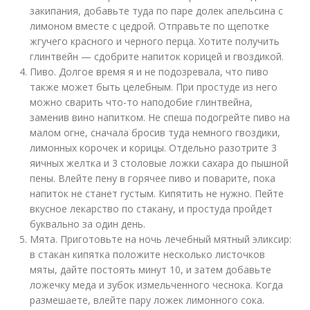
закипания, добавьте туда по паре долек апельсина с
лимоном вместе с цедрой. Отправьте по щепотке
жгучего красного и черного перца. Хотите получить
глинтвейн — сдобрите напиток корицей и гвоздикой.
Пиво. Долгое время я и не подозревала, что пиво
также может быть целебным. При простуде из него
можно сварить что-то наподобие глинтвейна,
заменив вино напитком. Не спеша подогрейте пиво на
малом огне, сначала бросив туда немного гвоздики,
лимонных корочек и корицы. Отдельно разотрите 3
яичных желтка и 3 столовые ложки сахара до пышной
пены. Влейте пену в горячее пиво и поварите, пока
напиток не станет густым. Кипятить не нужно. Пейте
вкусное лекарство по стакану, и простуда пройдет
буквально за один день.
Мята. Приготовьте на ночь лечебный мятный эликсир:
в стакан кипятка положите несколько листочков
мяты, дайте постоять минут 10, и затем добавьте
ложечку меда и зубок измельченного чеснока. Когда
размешаете, влейте пару ложек лимонного сока.