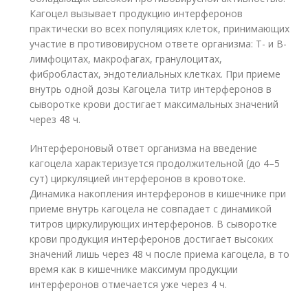
Кагоцел вызывает продукцию интерферонов
практически во всех популяциях клеток, принимающих
участие в противовирусном ответе организма: Т- и В-
лимфоцитах, макрофагах, гранулоцитах,
фибробластах, эндотелиальных клетках. При приеме
внутрь одной дозы Кагоцела титр интерферонов в
сыворотке крови достигает максимальных значений
через 48 ч.
Интерфероновый ответ организма на введение
кагоцела характеризуется продолжительной (до 4–5
сут) циркуляцией интерферонов в кровотоке.
Динамика накопления интерферонов в кишечнике при
приеме внутрь кагоцела не совпадает с динамикой
титров циркулирующих интерферонов. В сыворотке
крови продукция интерферонов достигает высоких
значений лишь через 48 ч после приема кагоцела, в то
время как в кишечнике максимум продукции
интерферонов отмечается уже через 4 ч.