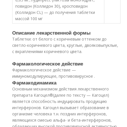
повидон (Коллидон 30), кросповидон
(Коллидон CL) — до получения таблетки
массой 100 мг
Описание лекарственной формы
Таблетки: от белого с коричневым оттенком до
светло-коричневого цвета, круглые, двояковыпуклые,
с вкраплениями коричневого цвета.
Фармакологическое действие
Фармакологическое действие —
иммуномодулирующее, противовирусное .
Фармакодинамика
Основным механизмом действия лекарственного
препарата Кагоцел
®
(далее по тексту — Кагоцел)
является способность индуцировать продукцию
интерферонов. Кагоцел вызывает образование в
организме человека т.н. поздних интерферонов,
являющихся смесью альфа- и бета-интерферонов,
обладающих высокой противовирусной активностью.