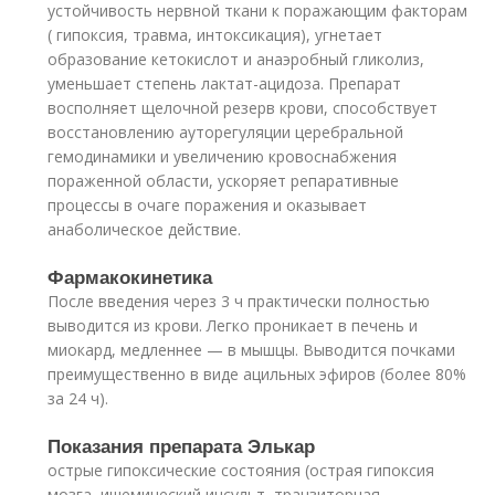
устойчивость нервной ткани к поражающим факторам
( гипоксия, травма, интоксикация), угнетает
образование кетокислот и анаэробный гликолиз,
уменьшает степень лактат-ацидоза. Препарат
восполняет щелочной резерв крови, способствует
восстановлению ауторегуляции церебральной
гемодинамики и увеличению кровоснабжения
пораженной области, ускоряет репаративные
процессы в очаге поражения и оказывает
анаболическое действие.
Фармакокинетика
После введения через 3 ч практически полностью
выводится из крови. Легко проникает в печень и
миокард, медленнее — в мышцы. Выводится почками
преимущественно в виде ацильных эфиров (более 80%
за 24 ч).
Показания препарата Элькар
острые гипоксические состояния (острая гипоксия
мозга, ишемический инсульт, транзиторная