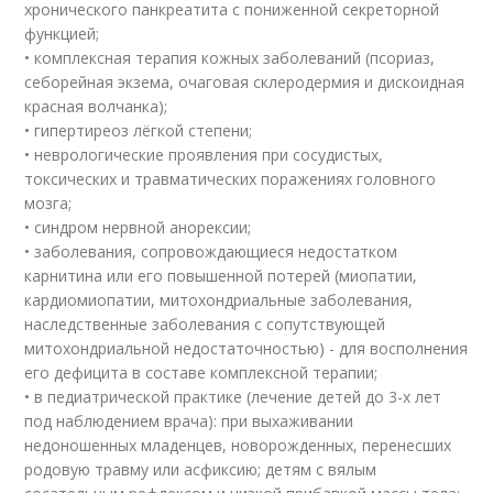
хронического панкреатита с пониженной секреторной
функцией;
• комплексная терапия кожных заболеваний (псориаз,
себорейная экзема, очаговая склеродермия и дискоидная
красная волчанка);
• гипертиреоз лёгкой степени;
• неврологические проявления при сосудистых,
токсических и травматических поражениях головного
мозга;
• синдром нервной анорексии;
• заболевания, сопровождающиеся недостатком
карнитина или его повышенной потерей (миопатии,
кардиомиопатии, митохондриальные заболевания,
наследственные заболевания с сопутствующей
митохондриальной недостаточностью) - для восполнения
его дефицита в составе комплексной терапии;
• в педиатрической практике (лечение детей до 3-х лет
под наблюдением врача): при выхаживании
недоношенных младенцев, новорожденных, перенесших
родовую травму или асфиксию; детям с вялым