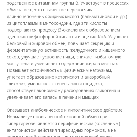
родственное витаминам группы В. Участвует в процессах
обмена веществ в качестве переносчика
длинноцепочечных жирных кислот (пальмитиновой и др.)
из цитоплазмы в митохондрии, где эти кислоты
подвергаются процессу (З-окисления с образованием
аденозинтрифосфорной кислоты и ацетил-КоА. Улучшает
белковый и жировой обмен, повышает секрецию и
ферментативную активность желудочного и кишечного
соков, улучшает усвоение пищи, снижает избыточную
массу тела и уменьшает содержание жира в мышцах.
Повышает устойчивость к физическим нагрузкам,
угнетает образование кетокислот и анаэробный
гликолиз, уменьшает степень лактатацидоза,
способствует экономному расходованию гликогена и
увеличивает его запасы в печени и мышцах.
Оказывает анаболическое и липолитическое действие.
Нормализует повышенный основной обмен при
гипертиреозе: является периферическим (косвенным)
антагонистом действия тиреоидных гормонов, а не
прямым ингибитором функции щитовидной железы.