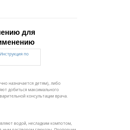
нению для
рименению
чно назначается детям), либо
ляют добиться максимального
варительной консультации врача.
авляют водой, несладким компотом,
%-ным раствором глюкозы. Пропорции