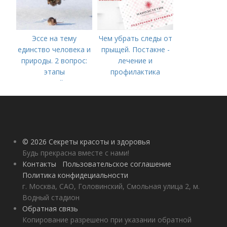
Эссе на тему
Чем убрать следы от
единство человека и
прыщей. Постакне -
природы. 2 вопрос:
лечение и
этапы
профилактика
взаимодействия
природного и
социального бытия
человека.
© 2026 Секреты красоты и здоровья
Будь прекрасна вместе с нами!
Контакты
Пользовательское соглашение
Политика конфидециальности
г. Москва, САО, Головинский, Смольная улица 2, м.
Водный стадион
Обратная связь
Копирование разрешено при указании обратной