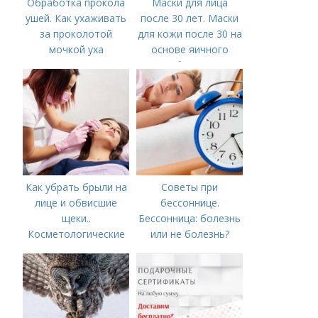
Обработка прокола
Маски для лица
ушей. Как ухаживать
после 30 лет. Маски
за проколотой
для кожи после 30 на
мочкой уха
основе яичного
белка
Как убрать брыли на
Советы при
лице и обвисшие
бессоннице.
щеки..
Бессонница: болезнь
Косметологические
или не болезнь?
процедуры