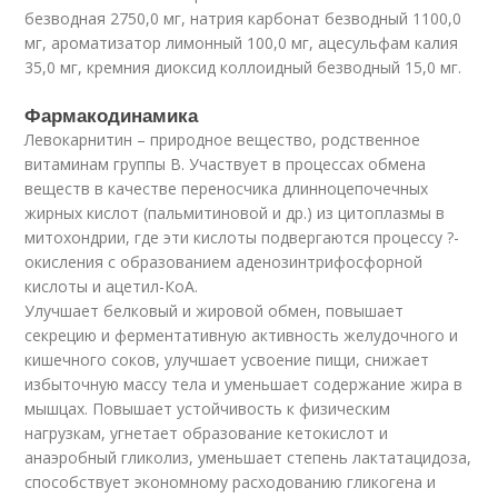
безводная 2750,0 мг, натрия карбонат безводный 1100,0
мг, ароматизатор лимонный 100,0 мг, ацесульфам калия
35,0 мг, кремния диоксид коллоидный безводный 15,0 мг.
Фармакодинамика
Левокарнитин – природное вещество, родственное
витаминам группы В. Участвует в процессах обмена
веществ в качестве переносчика длинноцепочечных
жирных кислот (пальмитиновой и др.) из цитоплазмы в
митохондрии, где эти кислоты подвергаются процессу ?-
окисления с образованием аденозинтрифосфорной
кислоты и ацетил-КоА.
Улучшает белковый и жировой обмен, повышает
секрецию и ферментативную активность желудочного и
кишечного соков, улучшает усвоение пищи, снижает
избыточную массу тела и уменьшает содержание жира в
мышцах. Повышает устойчивость к физическим
нагрузкам, угнетает образование кетокислот и
анаэробный гликолиз, уменьшает степень лактатацидоза,
способствует экономному расходованию гликогена и