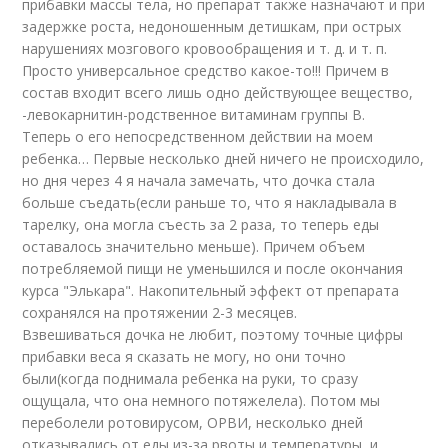
прибавки массы тела, но препарат также назначают и при
задержке роста, недоношенным детишкам, при острых
нарушениях мозгового кровообращения и т. д. и т. п.
Просто универсальное средство какое-то!!! Причем в
состав входит всего лишь одно действующее вещество,
-левокарнитин-родственное витаминам группы В.
Теперь о его непосредственном действии на моем
ребенка… Первые несколько дней ничего не происходило,
но дня через 4 я начала замечать, что дочка стала
больше съедать(если раньше то, что я накладывала в
тарелку, она могла съесть за 2 раза, то теперь еды
оставалось значительно меньше). Причем объем
потребляемой пищи не уменьшился и после окончания
курса "Элькара". Накопительный эффект от препарата
сохранялся на протяжении 2-3 месяцев.
Взвешиваться дочка не любит, поэтому точные цифры
прибавки веса я сказать не могу, но они точно
были(когда поднимала ребенка на руки, то сразу
ощущала, что она немного потяжелела). Потом мы
переболели ротовирусом, ОРВИ, несколько дней
отказывались от еды из-за рвоты и температуры, и