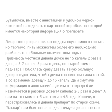
Бутылочка, вместе с аннотацией и удобной мерной
ложечкой находилась в картонной коробке, на которой
имеется некоторая информация о препарате:
Лекарство прозрачное, как вода;на вкус немного горчит,
но терпимо, пить можно(тем более его необходимо
разбавлять небольшим количеством воды)…
Признаюсь честно:я давала дочке не 15 капель 2 раза в
день, а 5-7 капель 3 раза в день, по старой схеме
педиатра. Побоялась сразу давать такую большую
дозировку;хотела, чтобы дочка сначала привыкла к этой,
а со временем доведу и до 15 капель. Да и смутила
информация в аннотации:"… детям от года до 6 лет
назначается в разовой дозе(14 капель) 2-3 раза в день". А
нам на тот момент было только 4,5 года. Короче, я
перестраховалась и давала препарат по старой схеме.
"Элькар" нам был назначен для стимуляции аппетита и