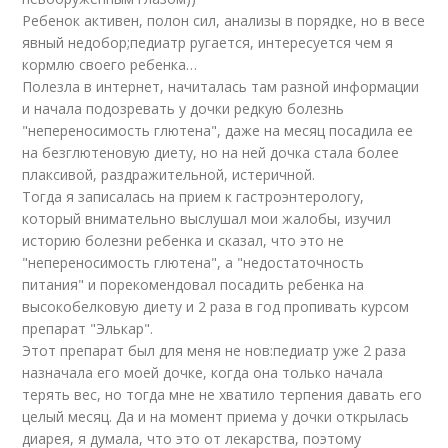
Ребенок активен, полон сил, анализы в порядке, но в весе
явный недобор;педиатр ругается, интересуется чем я
кормлю своего ребенка…
Полезла в интернет, начиталась там разной информации
и начала подозревать у дочки редкую болезнь
"непереносимость глютена", даже на месяц посадила ее
на безглютеновую диету, но на ней дочка стала более
плаксивой, раздражительной, истеричной.
Тогда я записалась на прием к гастроэнтерологу,
который внимательно выслушал мои жалобы, изучил
историю болезни ребенка и сказал, что это не
"непереносимость глютена", а "недостаточность
питания" и порекомендовал посадить ребенка на
высокобелковую диету и 2 раза в год пропивать курсом
препарат "Элькар".
Этот препарат был для меня не нов:педиатр уже 2 раза
назначала его моей дочке, когда она только начала
терять вес, но тогда мне не хватило терпения давать его
целый месяц. Да и на момент приема у дочки открылась
диарея, я думала, что это от лекарства, поэтому