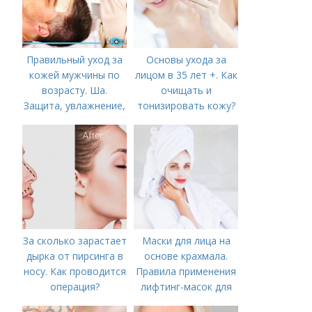
Правильный уход за
Основы ухода за
кожей мужчины по
лицом в 35 лет +. Как
возрасту. Ша.
очищать и
Защита, увлажнение,
тонизировать кожу?
питание
За сколько зарастает
Маски для лица на
дырка от пирсинга в
основе крахмала.
носу. Как проводится
Правила применения
операция?
лифтинг-масок для
лица из крахмала