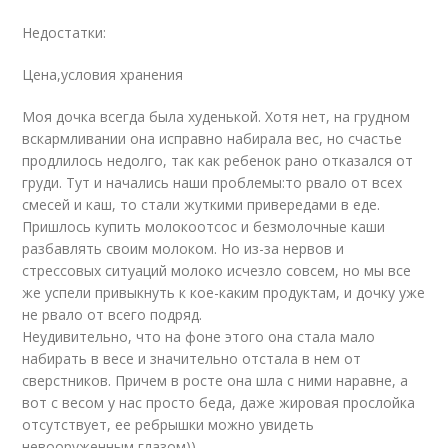
Недостатки:
Цена,условия хранения
Моя дочка всегда была худенькой. Хотя нет, на грудном
вскармливании она исправно набирала вес, но счастье
продлилось недолго, так как ребенок рано отказался от
груди. Тут и начались наши проблемы:то рвало от всех
смесей и каш, то стали жуткими привередами в еде.
Пришлось купить молокоотсос и безмолочные каши
разбавлять своим молоком. Но из-за нервов и
стрессовых ситуаций молоко исчезло совсем, но мы все
же успели привыкнуть к кое-каким продуктам, и дочку уже
не рвало от всего подряд.
Неудивительно, что на фоне этого она стала мало
набирать в весе и значительно отстала в нем от
сверстников. Причем в росте она шла с ними наравне, а
вот с весом у нас просто беда, даже жировая прослойка
отсутствует, ее ребрышки можно увидеть
невооруженным глазом))