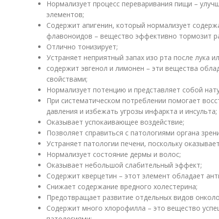
Нормализует процесс переваривания пищи – улучш
элементов;
Содержит апигенин, который нормализует содержа
флавоноидов – вещество эффективно тормозит ра
Отлично тонизирует;
Устраняет неприятный запах изо рта после лука ил
содержит эвгенол и лимонен – эти вещества обл
свойствами;
Нормализует потенцию и представляет собой нат
При систематическом потреблении помогает вос
давления и избежать угрозы инфаркта и инсульта;
Оказывает успокаивающее воздействие;
Позволяет справиться с патологиями органа зрен
Устраняет патологии печени, поскольку оказыва
Нормализует состояние дермы и волос;
Оказывает небольшой слабительный эффект;
Содержит кверцетин – этот элемент обладает ан
Снижает содержание вредного холестерина;
Предотвращает развитие отдельных видов онколо
Содержит много хлорофилла – это вещество успе
патологиями;