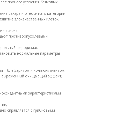
ает процесс усвоения белковых
ние сахара и относится к категории
звитие злокачественных клеток;
и чеснока;
адают противоопухолевыми
уральный афродизиак;
становить нормальные параметры
ия – блефаритом и конъюнктивитом;
ет выраженный очищающий эффект;
тиоксидантными характеристиками;
гии;
шно справляется с грибковыми