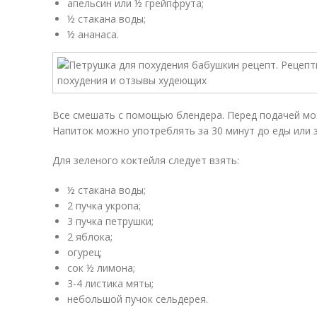
апельсин или ½ грейпфрута;
½ стакана воды;
½ ананаса.
Все смешать с помощью блендера. Перед подачей мо
Напиток можно употреблять за 30 минут до еды или 
Для зеленого коктейля следует взять:
½ стакана воды;
2 пучка укропа;
3 пучка петрушки;
2 яблока;
огурец;
сок ½ лимона;
3-4 листика мяты;
небольшой пучок сельдерея.