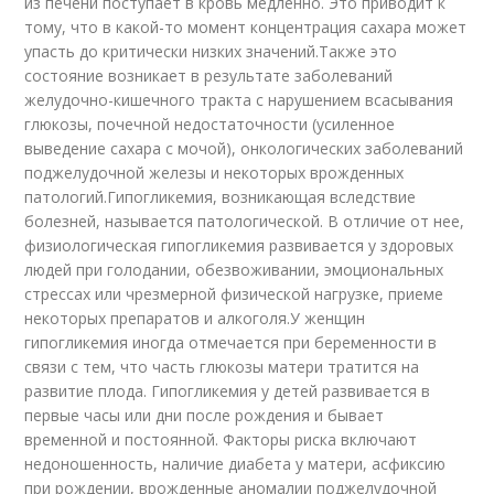
из печени поступает в кровь медленно. Это приводит к
тому, что в какой-то момент концентрация сахара может
упасть до критически низких значений.Также это
состояние возникает в результате заболеваний
желудочно-кишечного тракта с нарушением всасывания
глюкозы, почечной недостаточности (усиленное
выведение сахара с мочой), онкологических заболеваний
поджелудочной железы и некоторых врожденных
патологий.Гипогликемия, возникающая вследствие
болезней, называется патологической. В отличие от нее,
физиологическая гипогликемия развивается у здоровых
людей при голодании, обезвоживании, эмоциональных
стрессах или чрезмерной физической нагрузке, приеме
некоторых препаратов и алкоголя.У женщин
гипогликемия иногда отмечается при беременности в
связи с тем, что часть глюкозы матери тратится на
развитие плода. Гипогликемия у детей развивается в
первые часы или дни после рождения и бывает
временной и постоянной. Факторы риска включают
недоношенность, наличие диабета у матери, асфиксию
при рождении, врожденные аномалии поджелудочной