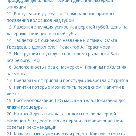
процедуры депиляции. Принцип действия лазерной
эпиляции
12.
Растут усики у девушки. Гормональные причины
появления волосиков над губой
13.
Лазерная эпиляция усиков над верхней губой. Цены на
лазерную эпиляцию верхней губы
14.
Таблетки от ожирения название и отзывы. Ольга
Гвоздева, эндокринолог. Редактор А. Герасимова
15.
Инструкция по уходу за проколом крыла носа Saint
Scalpelburg. FAQ
16.
Заложенность носа с насморком. Причины появления
насморка
17.
Препараты от гриппа и простуды. Лекарства от гриппа
18.
Напитки которые можно пить перед сном. Напитки в
диете
19.
Противопоказания LPG массажа тела. Показания для
лпджи процедуры
20.
На какой день выпадают волосы после лазерной
эпиляции. Что делать после первой лазерной эпиляции:
советы и рекомендации
21.
Каша из тыквы диетическая рецепт. Как приготовить