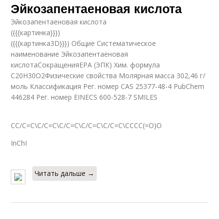
Эйкозапентаеновая кислота
Эйкозапентаеновая кислота
({{{картинка}}})
({{{картинка3D}}}) Общие Систематическое
наименование Эйкозапентаеновая
кислотаСокращенияEPA (ЭПК) Хим. формула
C20H30O2Физические свойства Молярная масса 302,46 г/
моль Классификация Рег. номер CAS 25377-48-4 PubChem
446284 Рег. номер EINECS 600-528-7 SMILES
CC/C=C\C/C=C\C/C=C\C/C=C\C/C=C\CCCC(=O)O
InChI
Читать дальше →