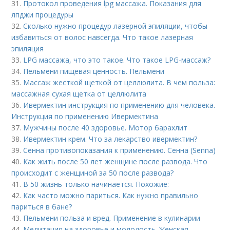
31.
Протокол проведения lpg массажа. Показания для
лпджи процедуры
32.
Сколько нужно процедур лазерной эпиляции, чтобы
избавиться от волос навсегда. Что такое лазерная
эпиляция
33.
LPG массажа, что это такое. Что такое LPG-массаж?
34.
Пельмени пищевая ценность. Пельмени
35.
Массаж жесткой щеткой от целлюлита. В чем польза:
массажная сухая щетка от целлюлита
36.
Ивермектин инструкция по применению для человека.
Инструкция по применению Ивермектина
37.
Мужчины после 40 здоровье. Мотор барахлит
38.
Ивермектин крем. Что за лекарство ивермектин?
39.
Сенна противопоказания к применению. Сенна (Senna)
40.
Как жить после 50 лет женщине после развода. Что
происходит с женщиной за 50 после развода?
41.
В 50 жизнь только начинается. Похожие:
42.
Как часто можно париться. Как нужно правильно
париться в бане?
43.
Пельмени польза и вред. Применение в кулинарии
44.
Медитация на здоровье и молодость. Женская