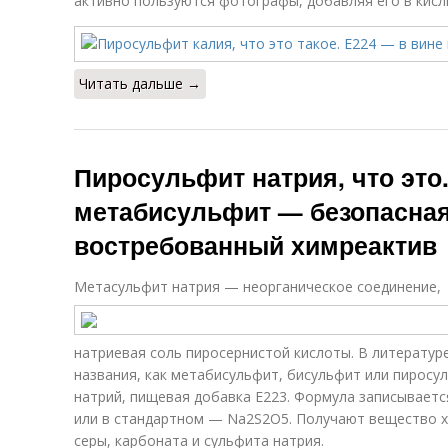
активно пользуются фотографы, добавляя его в кисл
Читать дальше →
Пиросульфит натрия, что это
метабисульфит — безопасная
востребованный химреактив
Метасульфит натрия — неорганическое соединение,
натриевая соль пиросернистой кислоты. В литератур
названия, как метабисульфит, бисульфит или пиросу
натрий, пищевая добавка Е223. Формула записываетс
или в стандартном — Na2S2O5. Получают вещество х
серы, карбоната и сульфита натрия.