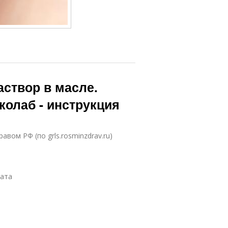
створ в масле.
колаб - инструкция
вом РФ (по grls.rosminzdrav.ru)
рата