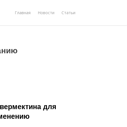
Главная
Новости
Статьи
анию
вермектина для
именению