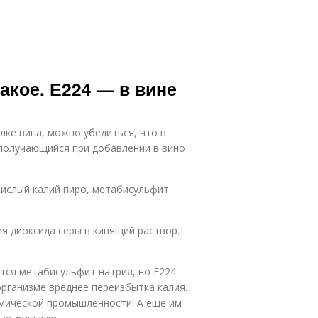
акое. Е224 — в вине
лке вина, можно убедиться, что в
 получающийся при добавлении в вино
кислый калий пиро, метабисульфит
я диоксида серы в кипящий раствор.
тся метабисульфит натрия, но Е224
рганизме вреднее переизбытка калия.
имической промышленности. А еще им