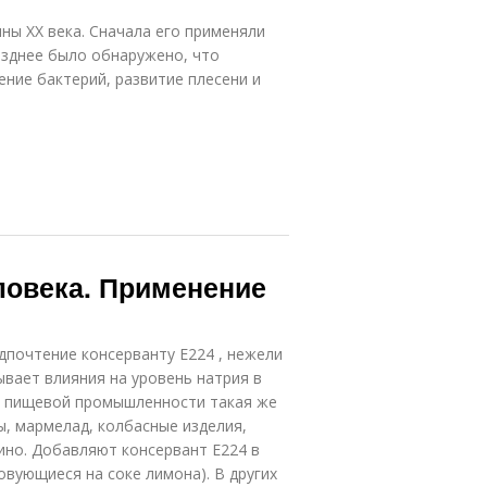
ны XX века. Сначала его применяли
озднее было обнаружено, что
ние бактерий, развитие плесени и
ловека. Применение
почтение консерванту Е224 , нежели
ывает влияния на уровень натрия в
в пищевой промышленности такая же
ы, мармелад, колбасные изделия,
вино. Добавляют консервант Е224 в
вующиеся на соке лимона). В других