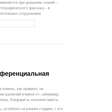
именяется при крашении тканей –
отографического фиксажа – в
тительных сооружениях.
фференциальная
 ячмень, как правило, не
ии различий ячменя от, например,
лезы, блефарита, конъюнктивита.
 особенно на ранних стадиях, с его