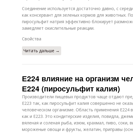
Соединение используется достаточно давно, с середи
как консервант для зеленых кормов для животных. П
пиросульфит натрия эффективно блокирует размноже
замедляет окислительные реакции.
Свойства
Читать дальше →
Е224 влияние на организм че
Е224 (пиросульфит калия)
Производители пищевых продуктов чаще отдают пред
Е223 так, как пиросульфит калия совершенно не оказ
человеческом организме. Область применения Е224 
как и Е223. Это кондитерские изделия, повидла, джем
вяленая и соленая рыба, изюм, крахмал, пиво, соки, 
мороженые овощи и фрукты, желатин, приправы (осно