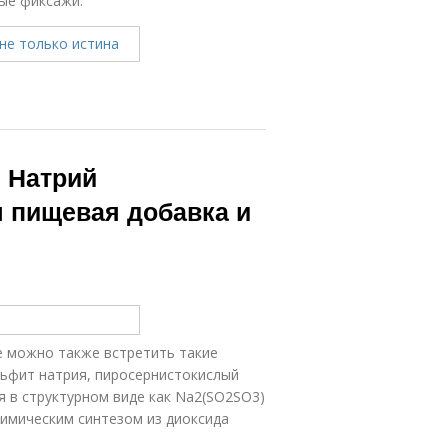
ые фиксажи.
. Натрий
 пищевая добавка и
е можно также встретить такие
льфит натрия, пиросернистокислый
я в структурном виде как Na2(SO2SO3)
имическим синтезом из диоксида