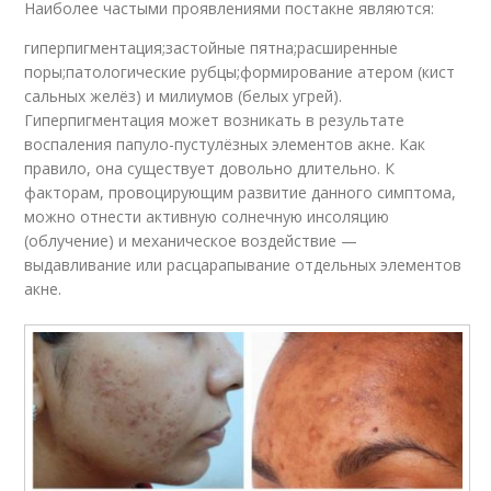
Наиболее частыми проявлениями постакне являются:
гиперпигментация;застойные пятна;расширенные
поры;патологические рубцы;формирование атером (кист
сальных желёз) и милиумов (белых угрей).
Гиперпигментация может возникать в результате
воспаления папуло-пустулёзных элементов акне. Как
правило, она существует довольно длительно. К
факторам, провоцирующим развитие данного симптома,
можно отнести активную солнечную инсоляцию
(облучение) и механическое воздействие —
выдавливание или расцарапывание отдельных элементов
акне.