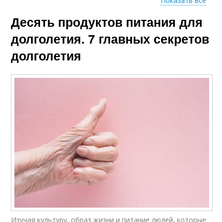
Показать все
Десять продуктов питания для
Кисломолочные
Новый рацион
продукты
долголетия. 7 главных секретов
долголетия
Сонные продукты
Изучая культуру, образ жизни и питание людей, которые