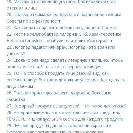
19.
Массаж от отеков лица утром. Как избавиться от
отеков на лице
20.
Польза отжимания на брусьях и правильная техника.
Советы по эффективности
21.
Как сделать пирсинг в домашних условиях. Советы
22.
Тест на хеликобактер пилори в СПб. Характеристика
Helicobacter pylori – возбудителя хеликобактериоза
23.
Логопед педагог или врач. Логопед - это врач или
учитель?
24.
Сколько раз надо сделать лазерную эпиляцию, чтобы
волосы исчезли. Что такое лазерная эпиляция
25.
ТОП-6 способов придать лицу свежий вид. Как
освежить лицо быстро в домашних условиях. Как сделать
лицо свежим
26.
Польза корицы для вашего здоровья. Полезные
свойства
27.
Кефирный продукт с лактулозой. Что такое лактулоза?
28.
Натуральные масла в косметологических средствах
FEMEGYL. Индивидуальный состав для каждого продукта
29.
Лучшие продукты для восстановления хрящей и
суставов. Как составлять меню для укрепления