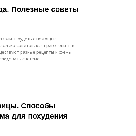
Корица с
ароматной
да. Полезные советы
кефиром
корицей
Корицы на
Свойства для
снижение
похудения
озволить худеть с помощью
колько советов, как приготовить и
ществуют разные рецепты и схемы
следовать системе.
Блюда с
Корица в
корицей
капсулах
рицы с медом
Корица от жира
орицы. Способы
ема для похудения