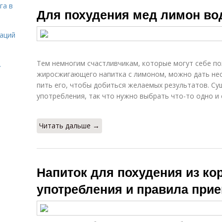
Корица при
Похудение с
га в
Для похудения мед лимон во
похудении
корицей
даций
Продукт с
Корицы для
корицей
снижения
Тем немногим счастливчикам, которые могут себе п
.
жиросжигающего напитка с лимоном, можно дать нес
пить его, чтобы добиться желаемых результатов. Су
употребления, так что нужно выбрать что-то одно и 
Рецепты для
Молотая корица
похудения
Читать дальше →
Вод для
Лимон при
Ко
похудения
похудении
Напиток для похудения из к
употребления и правила при
Диета для
Вод с корицей
похудения