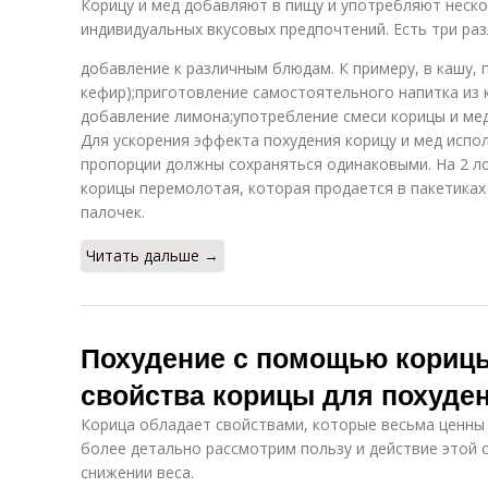
Корицу и мед добавляют в пищу и употребляют неско
индивидуальных вкусовых предпочтений. Есть три ра
добавление к различным блюдам. К примеру, в кашу, п
кефир);приготовление самостоятельного напитка из 
добавление лимона;употребление смеси корицы и мед
Для ускорения эффекта похудения корицу и мед испо
пропорции должны сохраняться одинаковыми. На 2 ло
корицы перемолотая, которая продается в пакетиках
палочек.
Читать дальше →
Похудение с помощью кориц
свойства корицы для похуде
Корица обладает свойствами, которые весьма ценны 
более детально рассмотрим пользу и действие этой 
снижении веса.