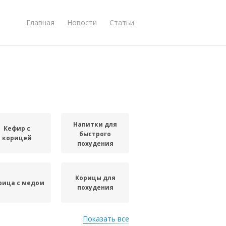
Главная
Новости
Статьи
Напитки для
Кефир с
быстрого
корицей
похудения
Корицы для
рица с медом
похудения
Показать все
Кефир с