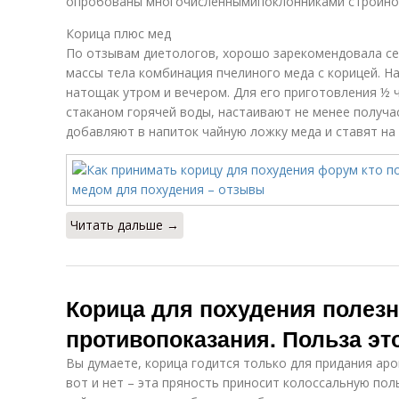
опробованы многочисленнымипоклонниками стройног
Корица плюс мед
По отзывам диетологов, хорошо зарекомендовала се
массы тела комбинация пчелиного меда с корицей. Н
натощак утром и вечером. Для его приготовления ½ ч
стаканом горячей воды, настаивают не менее получас
добавляют в напиток чайную ложку меда и ставят на 
Читать дальше →
Корица для похудения полезн
противопоказания. Польза эт
Вы думаете, корица годится только для придания ар
вот и нет – эта пряность приносит колоссальную по