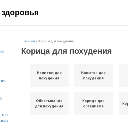
 здоровья
Главная
»
Корица для похудения
Корица для похудения
их
Напитки для
Напиток для
похудения
похудения
ния
я,
Обертывание
Корица для
Ко
для похудения
организма
ть и
чках