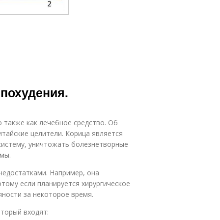
 похудения.
о также как лечебное средство. Об
итайские целители. Корица является
систему, уничтожать болезнетворные
мы.
едостатками. Например, она
этому если планируется хирургическое
ности за некоторое время.
торый входят: