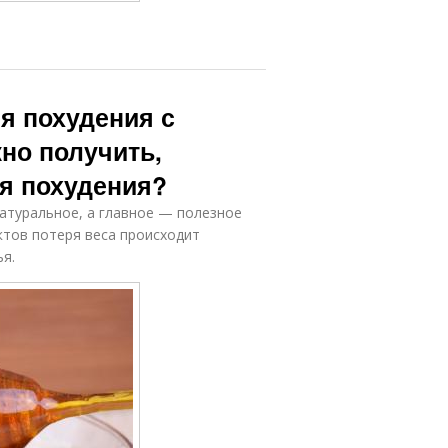
я похудения с
но получить,
ля похудения?
атуральное, а главное — полезное
ктов потеря веса происходит
ья.