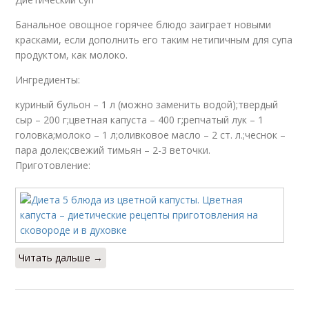
Банальное овощное горячее блюдо заиграет новыми
красками, если дополнить его таким нетипичным для супа
продуктом, как молоко.
Ингредиенты:
куриный бульон – 1 л (можно заменить водой);твердый
сыр – 200 г;цветная капуста – 400 г;репчатый лук – 1
головка;молоко – 1 л;оливковое масло – 2 ст. л.;чеснок –
пара долек;свежий тимьян – 2-3 веточки.
Приготовление:
Читать дальше →