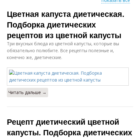
Показать все
Цветная капуста диетическая.
Капуста на сковороде
Капуста с яйцом
Подборка диетических
рецептов из цветной капусты
Три вкусных блюда из цветной капусты, которые вы
Капуста для
Похудения на
обязательно полюбите. Все рецепты полезные и,
похудения
цветной капусте
конечно же, диетические.
Крем-суп из цветной
Вкусные блюда
капусты
Читать дальше →
Котлеты из цветной
Капуста в духовке
Рецепт диетический цветной
капусты
капусты. Подборка диетических