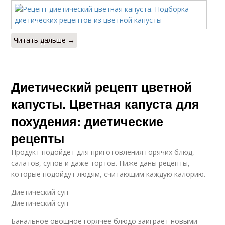
Капуста под
Капусты с оливками
молочным соусом
Читать дальше →
Каша из цветной
Капуста в сметане
капусты
Диетический рецепт цветной
капусты. Цветная капуста для
похудения: диетические
Капуста для
Салат с морской
диетического
рецепты
капустой
питания
Продукт подойдет для приготовления горячих блюд,
салатов, супов и даже тортов. Ниже даны рецепты,
которые подойдут людям, считающим каждую калорию.
Салат из
Дукаты из цветной
белокочанной
капусты
Диетический суп
капусты
Диетический суп
Банальное овощное горячее блюдо заиграет новыми