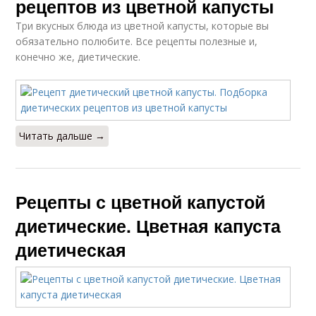
рецептов из цветной капусты
Капуста с фасолью
Капуста с грибами
Три вкусных блюда из цветной капусты, которые вы
обязательно полюбите. Все рецепты полезные и,
конечно же, диетические.
Рис из цветной
Капусты с фаршем
капусты
Читать дальше →
Диета на цветной
Салат из цветной
капусте
капусты
Рецепты с цветной капустой
диетические. Цветная капуста
диетическая
Капусты для
Капуста на ночь
похудения