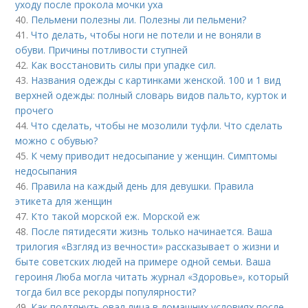
уходу после прокола мочки уха
40.
Пельмени полезны ли. Полезны ли пельмени?
41.
Что делать, чтобы ноги не потели и не воняли в
обуви. Причины потливости ступней
42.
Как восстановить силы при упадке сил.
43.
Названия одежды с картинками женской. 100 и 1 вид
верхней одежды: полный словарь видов пальто, курток и
прочего
44.
Что сделать, чтобы не мозолили туфли. Что сделать
можно с обувью?
45.
К чему приводит недосыпание у женщин. Симптомы
недосыпания
46.
Правила на каждый день для девушки. Правила
этикета для женщин
47.
Кто такой морской еж. Морской еж
48.
После пятидесяти жизнь только начинается. Ваша
трилогия «Взгляд из вечности» рассказывает о жизни и
быте советских людей на примере одной семьи. Ваша
героиня Люба могла читать журнал «Здоровье», который
тогда бил все рекорды популярности?
49.
Как подтянуть овал лица в домашних условиях после