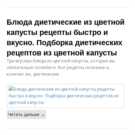
Блюда диетические из цветной
Рецепты из цветной
Капусты в
капусты рецепты быстро и
капусты
мультиварке
вкусно. Подборка диетических
рецептов из цветной капусты
Суп с цветной
Капуста с курицей
Три вкусных блюда из цветной капусты, которые вы
капустой
обязательно полюбите. Все рецепты полезные и,
конечно же, диетические.
Гарнир из цветной
Рецепты с цветной
капусты
капустой
Читать дальше →
Капуста в кукурузной
Капуста со сметаной
панировке