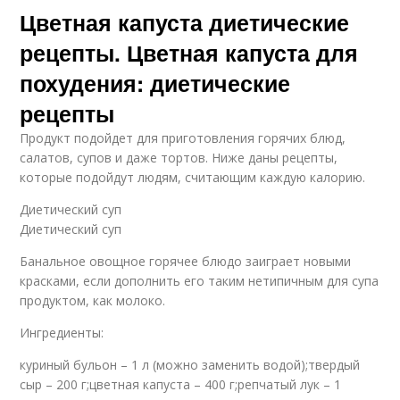
Цветная капуста диетические
рецепты. Цветная капуста для
Сердечки с цветной
Капусты с овощами
похудения: диетические
капустой
рецепты
Продукт подойдет для приготовления горячих блюд,
салатов, супов и даже тортов. Ниже даны рецепты,
Капусты в сухарях
Капуста в сливках
которые подойдут людям, считающим каждую калорию.
Диетический суп
Диетический суп
Капуста в
Суп-пюра из цветной
Банальное овощное горячее блюдо заиграет новыми
мультиварке
капусты
красками, если дополнить его таким нетипичным для супа
продуктом, как молоко.
Ингредиенты:
Капуста в сырно-
Капусты в кляре
куриный бульон – 1 л (можно заменить водой);твердый
горчичном кляре
сыр – 200 г;цветная капуста – 400 г;репчатый лук – 1