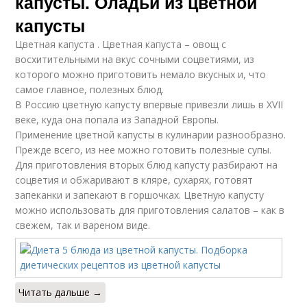
капусты. Оладьи из цветной
капусте
капусты
Цветная капуста . Цветная капуста – овощ с
восхитительными на вкус сочными соцветиями, из
Капуста при
Блюда из мяса
которого можно приготовить немало вкусных и, что
похудении
самое главное, полезных блюд.
В Россию цветную капусту впервые привезли лишь в XVII
веке, куда она попала из Западной Европы.
Применение цветной капусты в кулинарии разнообразно.
Полезные блюда
Запеченая капуста
Прежде всего, из нее можно готовить полезные супы.
Для приготовления вторых блюд капусту разбирают на
соцветия и обжаривают в кляре, сухарях, готовят
запеканки и запекают в горшочках. Цветную капусту
Капуста с
можно использовать для приготовления салатов – как в
Капуста с чесночным
миндальными
свежем, так и вареном виде.
соусом
хлопьями
Запеканка из
Низкокалорийные
Читать дальше →
цветной капусты
блюда