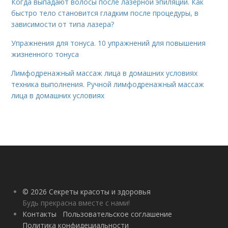
Когда выпадают волосы после лазерной эпиляции. Как
быстро тело становится гладким после процедуры, в
зависимости от типа лазера?
Упражнения для тонуса. 10 упражнений для повышения
жизненного тонуса
Лимфодренажный массаж лица в домашних условиях
техника выполнения. Ручной лимфодренажный массаж
лица в домашних условиях
© 2026 Секреты красоты и здоровья
Будь прекрасна вместе с нами!
Контакты
Пользовательское соглашение
Политика конфидециальности