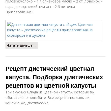
головка;молоко – 1 л;оливковое масло – 2 ст. л.;чеснок –
пара долек;свежий тимьян – 2-3 веточки.
Приготовление:
Капуста без жарки
Рецепты из капусты
Салат из капусты
Суп из капусты
Читать дальше →
Капусты с
Рецепт диетический цветная
Тушеная капуста
помидорами
капуста. Подборка диетических
рецептов из цветной капусты
Три вкусных блюда из цветной капусты, которые вы
Кляр для цветной
Оладьи из цветной
обязательно полюбите. Все рецепты полезные и,
капусты
капусты
конечно же, диетические.