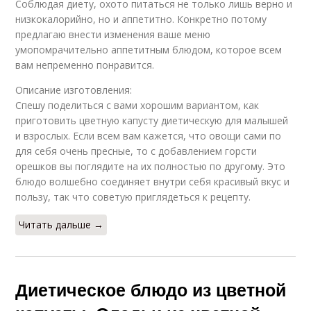
Соблюдая диету, охото питаться не только лишь верно и
Пюре из цветной
Диета на капусте
капусты
низкокалорийно, нo и аппетитно. Конкретно потому
предлагаю внести изменения ваше меню
умопомрачительно аппетитным блюдом, которое всем
вам непременно понравится.
Капусты в духовке
Капуста с паприкой
Описание изготовления:
Спешу поделиться с вами хорошим вариантом, как
приготовить цветную капусту диетическую для малышей
и взрослых. Если всем вам кажется, что овощи сами по
для себя очень пресные, то с добавлением горсти
Капуста с чесноком
Капуста с сыром
орешков вы поглядите на их полностью по другому. Это
блюдо волшебно соединяет внутри себя красивый вкус и
пользу, так что советую приглядеться к рецепту.
Читать дальше →
Капуста со специями
Капуста с рисом
Диетическое блюдо из цветной
Диеты на цветной
Капуста при диет