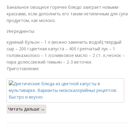
Банальное овощное горячее блюдо заиграет новыми
красками, если дополнить его таким нетипичным для супа
продуктом, как молоко.
Ингредиенты:
куриный бульон – 1 л (можно заменить водой);твердый
сыр – 200 г;цветная капуста – 400 г;репчатый лук – 1
головка;молоко – 1 л;оливковое масло – 2 ст. л.;чеснок –
пара долек;свежий тимьян – 2-3 веточки.
Приготовление:
Читать дальше →