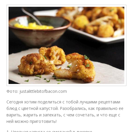
Котлеты из цветной
Капусты на сковороде
капусты
Капуста с фасолью
Капуста с яйцом
Рис из цветной
Капусты с фаршем
капусты
Фото: justalittlebitofbacon.com
Кляр для цветной
Оладьи из цветной
Сегодня хотим поделиться с тобой лучшими рецептами
капусты
капусты
блюд с цветной капустой. Разобрались, как правильно ее
варить, жарить и запекать, с чем сочетать, и что еще с
ней можно приготовить!
Диета на цветной
Капуста для
1. Цветная капуста со сметаной в духовке