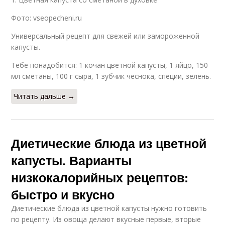
капусте
похудения
Фото: vseopecheni.ru
Универсальный рецепт для свежей или замороженной
капусты.
Рецепты из цветной
Капусты в
капусты
мультиварке
Тебе понадобится: 1 кочан цветной капусты, 1 яйцо, 150
мл сметаны, 100 г сыра, 1 зубчик чеснока, специи, зелень.
Читать дальше →
Капуста в
Капусты с оливками
мультиварке
Диетические блюда из цветной
капусты. Варианты
Пюре из цветной
капусты
низкокалорийных рецептов:
быстро и вкусно
Диетические блюда из цветной капусты нужно готовить
по рецепту. Из овоща делают вкусные первые, вторые