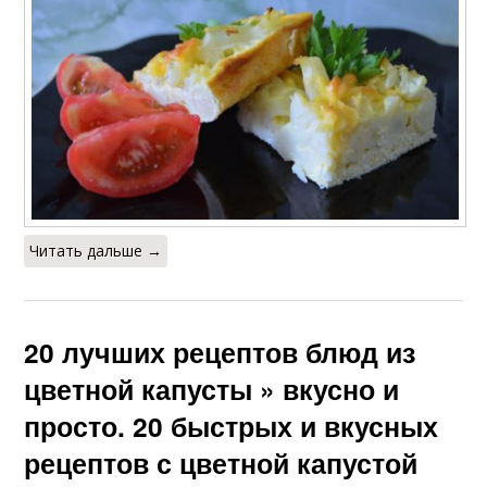
Капуста в кукурузной
Капуста со сметаной
панировке
Сердечки с цветной
Суп с цветной
капустой
капустой
Читать дальше →
Крем-суп из цветной
Салат из цветной
капусты
капусты
20 лучших рецептов блюд из
Запеканка из
цветной капусты » вкусно и
Капусты с овощами
цветной капусты
просто. 20 быстрых и вкусных
рецептов с цветной капустой