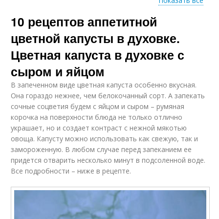
Показать все
10 рецептов аппетитной
Капуста с чесноком
Капуста с сыром
цветной капусты в духовке.
Цветная капуста в духовке с
сыром и яйцом
Капуста со специями
Капуста с рисом
В запеченном виде цветная капуста особенно вкусная.
Она гораздо нежнее, чем белокочанный сорт. А запекать
сочные соцветия будем с яйцом и сыром – румяная
корочка на поверхности блюда не только отлично
украшает, но и создает контраст с нежной мякотью
Капуста с грибами
Капуста в кляре
овоща. Капусту можно использовать как свежую, так и
замороженную. В любом случае перед запеканием ее
придется отварить несколько минут в подсоленной воде.
Все подробности – ниже в рецепте.
Блюда из цветной
Рецепты с цветной
капусты
капустой