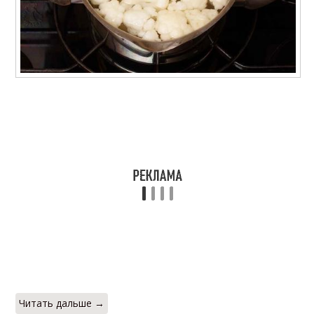
Рецепты из цветной
Капусты в
капусты
мультиварке
Капуста в
Капуста с яйцом
мультиварке
Салат из цветной
Капусты с оливками
капусты
Пюре из цветной
капусты
Читать дальше →