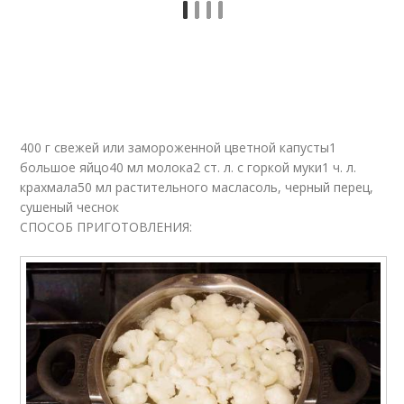
Блюда из цветной
Капусты в сухарях
капусты
Оладьи из цветной
Капусты в духовке
капусты
400 г свежей или замороженной цветной капусты1
большое яйцо40 мл молока2 ст. л. с горкой муки1 ч. л.
крахмала50 мл растительного масласоль, черный перец,
сушеный чеснок
Диета на цветной
Капуста для
СПОСОБ ПРИГОТОВЛЕНИЯ:
капусте
похудения
Запеканка из
Капуста в духовке
цветной капусты