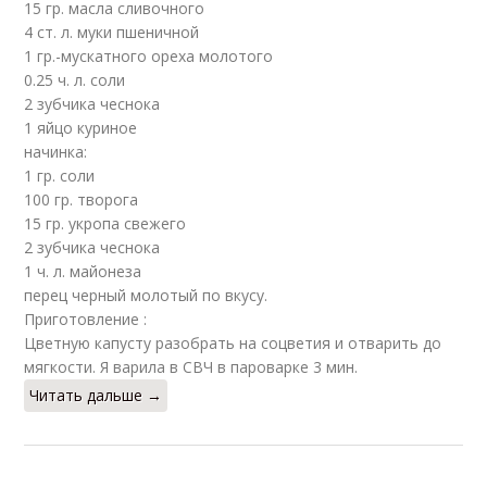
15 гр. масла сливочного
4 ст. л. муки пшеничной
1 гр.-мускатного ореха молотого
0.25 ч. л. соли
2 зубчика чеснока
1 яйцо куриное
начинка:
1 гр. соли
100 гр. творога
15 гр. укропa свежего
2 зубчика чеснока
1 ч. л. майонеза
перец черный молотый по вкусу.
Приготовление :
Цветную капусту разобрать на соцветия и отварить до
мягкости. Я варила в СВЧ в пароварке 3 мин.
Читать дальше →