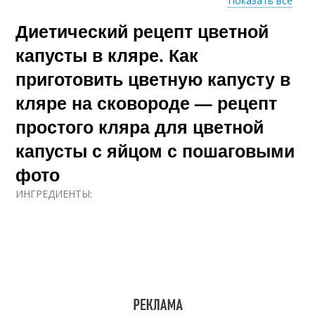
Показать все
Диетический рецепт цветной
Капуста в сметанном
Цветная капуста
кляре
капусты в кляре. Как
приготовить цветную капусту в
кляре на сковороде — рецепт
Капуста в
Капуста в сырном
майонезном кляре
кляре
простого кляра для цветной
капусты с яйцом с пошаговыми
фото
Капуста в томатном
Капуста в яичном
кляре
кляре
ИНГРЕДИЕНТЫ:
Капусты в яичном
Кляр без муки
кляре