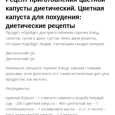
капусты диетический. Цветная
капуста для похудения:
диетические рецепты
Продукт подойдет для приготовления горячих блюд,
салатов, супов и даже тортов. Ниже даны рецепты,
которые подойдут людям, считающим каждую калорию.
Диетический суп
Диетический суп
Банальное овощное горячее блюдо заиграет новыми
красками, если дополнить его таким нетипичным для супа
продуктом, как молоко.
Ингредиенты:
куриный бульон – 1 л (можно заменить водой);твердый
сыр – 200 г;цветная капуста – 400 г;репчатый лук – 1
головка;молоко – 1 л;оливковое масло – 2 ст. л.;чеснок –
пара долек;свежий тимьян – 2-3 веточки.