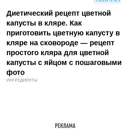
Показать все
Диетический рецепт цветной
Капуста в сметанном
Капуста в
кляре
майонезном кляре
капусты в кляре. Как
приготовить цветную капусту в
кляре на сковороде — рецепт
Капуста в сырном
Капуста в томатном
кляре
кляре
простого кляра для цветной
капусты с яйцом с пошаговыми
фото
Капуста в яичном
Капусты в яичном
кляре
кляре
ИНГРЕДИЕНТЫ: