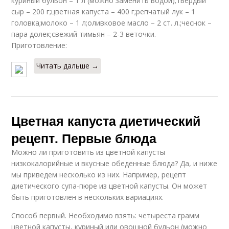
куриный бульон – 1 л (можно заменить водой);твердый
сыр – 200 г;цветная капуста – 400 г;репчатый лук – 1
головка;молоко – 1 л;оливковое масло – 2 ст. л.;чеснок –
пара долек;свежий тимьян – 2-3 веточки.
Приготовление:
Читать дальше →
Цветная капуста диетический
рецепт. Первые блюда
Можно ли приготовить из цветной капусты
низкокалорийные и вкусные обеденные блюда? Да, и ниже
мы приведем несколько из них. Например, рецепт
диетического супа-пюре из цветной капусты. Он может
быть приготовлен в нескольких вариациях.
Способ первый. Необходимо взять: четыреста грамм
цветной капусты, куриный или овощной бульон (можно