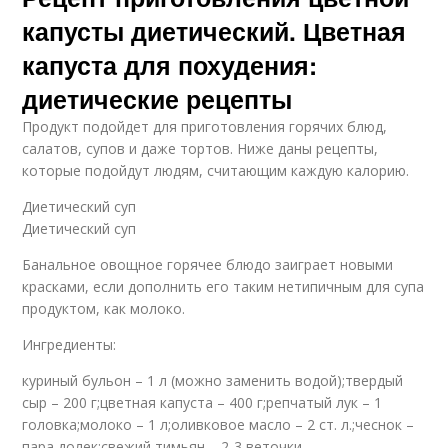
капусты диетический. Цветная
капуста для похудения:
диетические рецепты
Продукт подойдет для приготовления горячих блюд,
салатов, супов и даже тортов. Ниже даны рецепты,
которые подойдут людям, считающим каждую калорию.
Диетический суп
Диетический суп
Банальное овощное горячее блюдо заиграет новыми
красками, если дополнить его таким нетипичным для супа
продуктом, как молоко.
Ингредиенты:
куриный бульон – 1 л (можно заменить водой);твердый
сыр – 200 г;цветная капуста – 400 г;репчатый лук – 1
головка;молоко – 1 л;оливковое масло – 2 ст. л.;чеснок –
пара долек;свежий тимьян – 2-3 веточки.