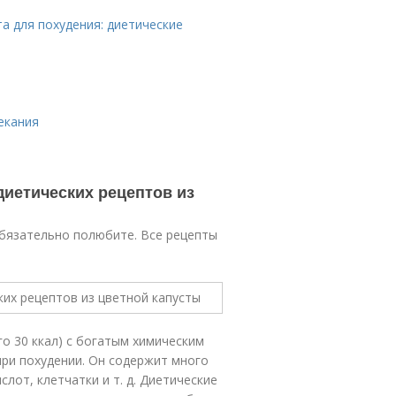
та для похудения: диетические
екания
диетических рецептов из
обязательно полюбите. Все рецепты
го 30 ккал) с богатым химическим
ри похудении. Он содержит много
лот, клетчатки и т. д. Диетические