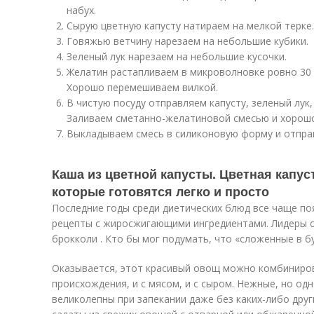
набух.
Сырую цветную капусту натираем на мелкой терке.
Говяжью ветчину нарезаем на небольшие кубики.
Зеленый лук нарезаем на небольшие кусочки.
Желатин растапливаем в микроволновке ровно 30 с
Хорошо перемешиваем вилкой.
В чистую посуду отправляем капусту, зеленый лук,
Заливаем сметанно-желатиновой смесью и хорош
Выкладываем смесь в силиконовую форму и отправ
Каша из цветной капусты. Цветная капус
которые готовятся легко и просто
Последние годы среди диетических блюд все чаще п
рецепты с жиросжигающими ингредиентами. Лидеры ср
брокколи . Кто бы мог подумать, что «сложенные в 
Оказывается, этот красивый овощ можно комбиниров
происхождения, и с мясом, и с сыром. Нежные, но о
великолепны при запекании даже без каких-либо дру