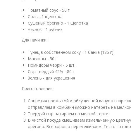
Томатный соус - 50 г
Соль - 1 щепотка
Сушеный орегано - 1 щепотка
Чеснок - 1 зубчик
Для начинки:
Тунец в собственном соку - 1 банка (185 г)
Маслины - 50 г
Помидоры черри - 5 шт.
Сыр твёрдый 45% - 80 г
Зелень - для украшения
Приготовление:
Соцветия промытой и обсушенной капусты нареза
отправляем в комбайн (можно натереть на мелкой
Твердый сыр натираем на мелкой терке.
В чистой посуде смешиваем измельченную цветную 
орегано. Все хорошо перемешиваем. Тесто готово