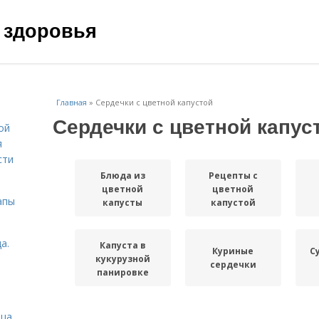
 здоровья
Главная
»
Сердечки с цветной капустой
Сердечки с цветной капус
ой
я
сти
Блюда из
Рецепты с
цветной
цветной
апы
капусты
капустой
а.
Капуста в
Куриные
С
кукурузной
сердечки
панировке
Салат из
ица