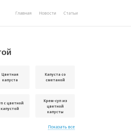
Главная
Новости
Статьи
той
Цветная
Капуста со
капуста
сметаной
Крем-суп из
уп с цветной
цветной
капустой
капусты
Показать все