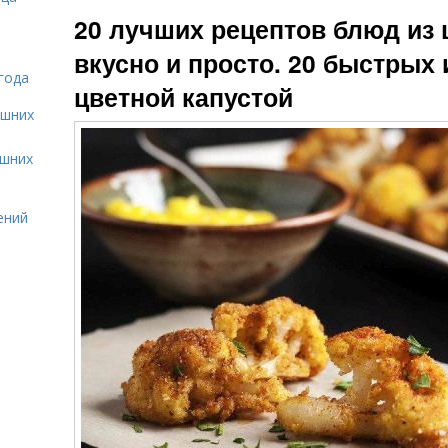
Капуста в кляре
цветной
20 лучших рецептов блюд из 
капусты
вкусно и просто. 20 быстрых 
года
цветной капустой
Запеканка из
Капусты на
цветной
ашних
сковороде
капусты
ашних
Капуста с
Капуста с яйцом
ений
фасолью
Рис из цветной
капусты