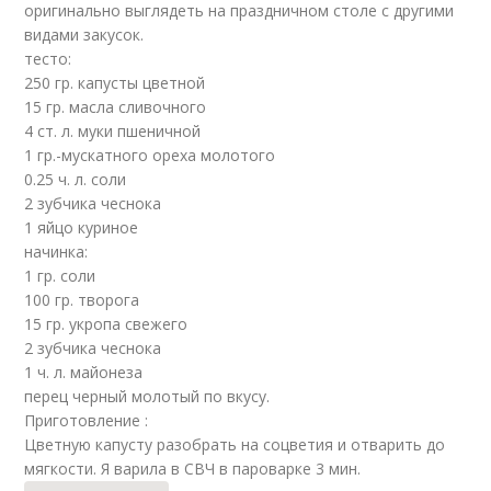
оригинально выглядеть на праздничном столе с другими
видами закусок.
тесто:
250 гр. капусты цветной
15 гр. масла сливочного
4 ст. л. муки пшеничной
1 гр.-мускатного ореха молотого
0.25 ч. л. соли
2 зубчика чеснока
1 яйцо куриное
начинка:
1 гр. соли
100 гр. творога
15 гр. укропa свежего
2 зубчика чеснока
1 ч. л. майонеза
перец черный молотый по вкусу.
Приготовление :
Цветную капусту разобрать на соцветия и отварить до
мягкости. Я варила в СВЧ в пароварке 3 мин.