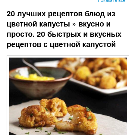
Показать все
20 лучших рецептов блюд из
Сердечки с цветной
Суп с цветной
капустой
капустой
цветной капусты » вкусно и
просто. 20 быстрых и вкусных
рецептов с цветной капустой
Крем-суп из цветной
Капуста в кляре
капусты
Салат из цветной
Капусты с овощами
капусты
Запеканка из
Капусты в сухарях
цветной капусты