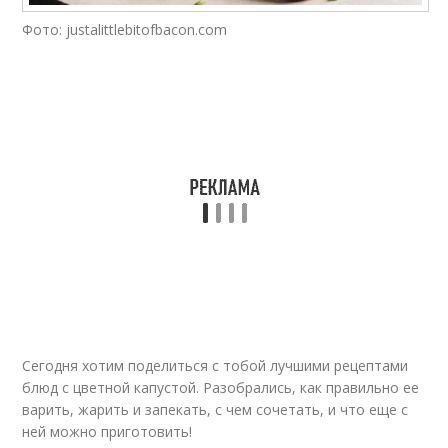
Котлеты из цветной
Фото: justalittlebitofbacon.com
Капусты на сковороде
капусты
Капуста в духовке
Капуста с фасолью
Капуста с яйцом
Капуста с грибами
Рис из цветной
Капусты с фаршем
капусты
Сегодня хотим поделиться с тобой лучшими рецептами
блюд с цветной капустой. Разобрались, как правильно ее
варить, жарить и запекать, с чем сочетать, и что еще с
ней можно приготовить!