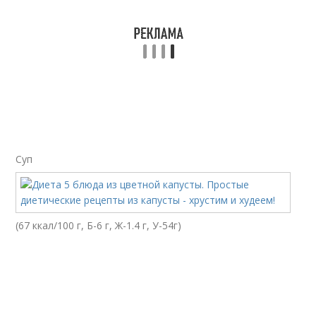
Оладьи из цветной
Капуста в сметане
капусты
Капуста для
Капуста с яйцом
похудения
Суп
Блюда из квашеной
Диета на квашеной
капусты
капусте
(67 ккал/100 г, Б-6 г, Ж-1.4 г, У-54г)
Квашеная капуста
Капуста на ночь