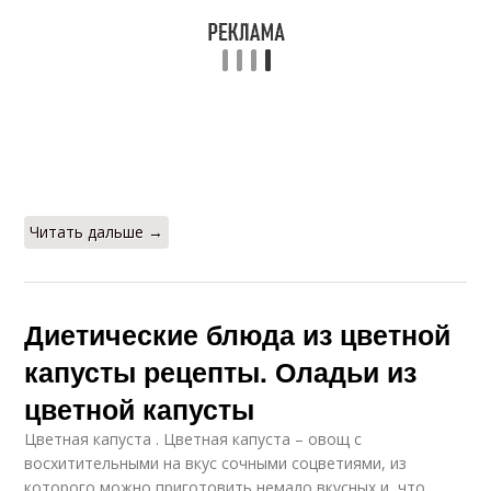
Капуста при
Капуста с кабачком
похудении
Капусты в духовке
Капуста в кляре
Читать дальше →
Диетические блюда из цветной
капусты рецепты. Оладьи из
цветной капусты
Цветная капуста . Цветная капуста – овощ с
восхитительными на вкус сочными соцветиями, из
которого можно приготовить немало вкусных и, что