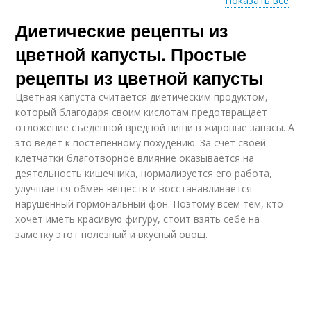
Показать все
Диетические рецепты из
Блюда из цветной
Рецепты из капусты
капусты
цветной капусты. Простые
рецепты из цветной капусты
Цветная капуста считается диетическим продуктом,
Салат из капусты
Суп из капусты
который благодаря своим кислотам предотвращает
отложение съеденной вредной пищи в жировые запасы. А
это ведет к постепенному похудению. За счет своей
клетчатки благотворное влияние оказывается на
деятельность кишечника, нормализуется его работа,
Салат из цветной
Тушеная капуста
улучшается обмен веществ и восстанавливается
капусты
нарушенный гормональный фон. Поэтому всем тем, кто
хочет иметь красивую фигуру, стоит взять себе на
заметку этот полезный и вкусный овощ.
Капусты в
Суп-пюра из цветной
мультиварке
капусты