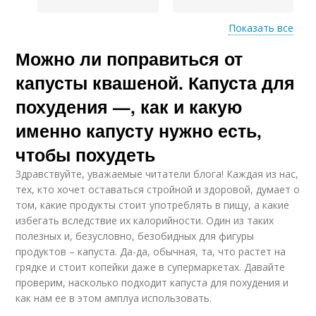
Показать все
Можно ли поправиться от
Суп из капусты
Тушеная капуста
капусты квашеной. Капуста для
похудения —, как и какую
именно капусту нужно есть,
Цветная капуста
Капуста в духовке
чтобы похудеть
Здравствуйте, уважаемые читатели блога! Каждая из нас,
тех, кто хочет оставаться стройной и здоровой, думает о
том, какие продукты стоит употреблять в пищу, а какие
Салат из цветной
Капусты с
избегать вследствие их калорийности. Один из таких
капусты
помидорами
полезных и, безусловно, безобидных для фигуры
продуктов – капуста. Да-да, обычная, та, что растет на
грядке и стоит копейки даже в супермаркетах. Давайте
проверим, насколько подходит капуста для похудения и
Диета на квашеной
Квашеная капуста
капусте
как нам ее в этом амплуа использовать.