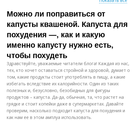
Показать все
Можно ли поправиться от
Суп из капусты
Тушеная капуста
капусты квашеной. Капуста для
похудения —, как и какую
именно капусту нужно есть,
Цветная капуста
Капуста в духовке
чтобы похудеть
Здравствуйте, уважаемые читатели блога! Каждая из нас,
тех, кто хочет оставаться стройной и здоровой, думает о
том, какие продукты стоит употреблять в пищу, а какие
Салат из цветной
Капусты с
избегать вследствие их калорийности. Один из таких
капусты
помидорами
полезных и, безусловно, безобидных для фигуры
продуктов – капуста. Да-да, обычная, та, что растет на
грядке и стоит копейки даже в супермаркетах. Давайте
проверим, насколько подходит капуста для похудения и
Квашеная капуста
Капуста на ночь
как нам ее в этом амплуа использовать.