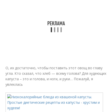
Капуста при
Капуста при диабете
похудении
Капусты при сахарном
Капуста для
диабете
диабетиков
О, их достаточно, чтобы поставить этот овощ во главу
угла. Кто сказал, что хлеб — всему голова? Для худеющих
капуста – это и голова, и ноги, и руки… Пожалуй, я
увлеклась