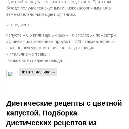
Цветной овощ часто запекают под сыром. При этом
блюдо получается вкусным и низкокалорийным. Оно
замечательно насыщает организм.
Ингредиент:
капуста – 0,6 кг;янтарный сыр – 10 столовых ложек;три
куриных яйца;молочный продукт – 2/3 стакана;перец и
соль по вкусу;немного зелёного лука;специя
«Итальянские травы».
Пошаговое создание блюда:
Читать дальше →
Диетические рецепты с цветной
капустой. Подборка
диетических рецептов из