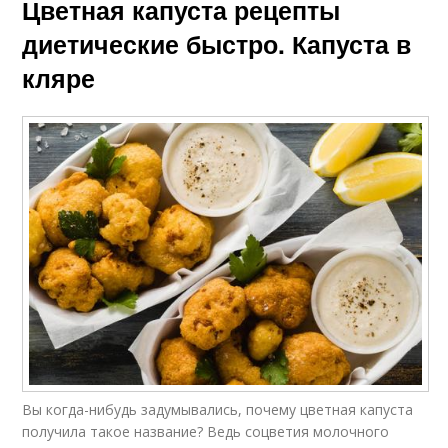
Цветная капуста рецепты
Капуста в
Капусты в духовке
диетические быстро. Капуста в
мультиварке
кляре
Вы когда-нибудь задумывались, почему цветная капуста
получила такое название? Ведь соцветия молочного