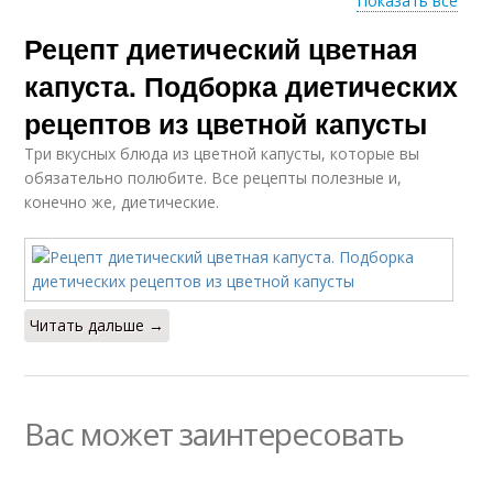
Показать все
Рецепт диетический цветная
Рецепты из капусты
Салат из капусты
капуста. Подборка диетических
рецептов из цветной капусты
Три вкусных блюда из цветной капусты, которые вы
Суп из капусты
Тушеная капуста
обязательно полюбите. Все рецепты полезные и,
конечно же, диетические.
Салат из цветной
Капуста в духовке
капусты
Читать дальше →
Капусты с
Капусты в
помидорами
мультиварке
Вас может заинтересовать