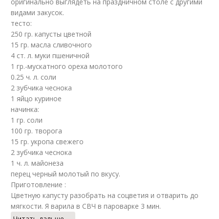
оригинально выглядеть на праздничном столе с другими
видами закусок.
тесто:
250 гр. капусты цветной
15 гр. масла сливочного
4 ст. л. муки пшеничной
1 гр.-мускатного ореха молотого
0.25 ч. л. соли
2 зубчика чеснока
1 яйцо куриное
начинка:
1 гр. соли
100 гр. творога
15 гр. укропa свежего
2 зубчика чеснока
1 ч. л. майонеза
перец черный молотый по вкусу.
Приготовление :
Цветную капусту разобрать на соцветия и отварить до
мягкости. Я варила в СВЧ в пароварке 3 мин.
Читать дальше →