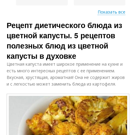
Показать все
Капуста с
Рецепт диетического блюда из
Запеченая капуста
миндальными
хлопьями
цветной капусты. 5 рецептов
полезных блюд из цветной
капусты в духовке
Запеканка из
Рецепты из цветной
цветной капусты
капусты
Цветная капуста имеет широкое применение на кухне и
есть много интересных рецептов с ее применением.
Вкусная, хрустящая, ароматная! Она не содержит жиров
и с легкостью может заменить блюда из картофеля.
Капусты в
Капуста с курицей
мультиварке
Крем-суп из цветной
Капусты на сковороде
капусты