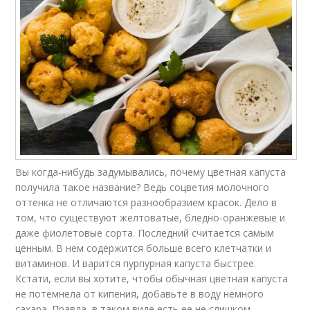
Гарнир из цветной
Капуста с паприкой
капусты
Капуста с сыром
Капуста со специями
Вы когда-нибудь задумывались, почему цветная капуста
получила такое название? Ведь соцветия молочного
Капуста с рисом
оттенка не отличаются разнообразием красок. Дело в
том, что существуют желтоватые, бледно-оранжевые и
даже фиолетовые сорта. Последний считается самым
ценным. В нем содержится больше всего клетчатки и
витаминов. И варится пурпурная капуста быстрее.
Кстати, если вы хотите, чтобы обычная цветная капуста
не потемнела от кипения, добавьте в воду немного
сахара. Правда, в таком виде есть ее не слишком