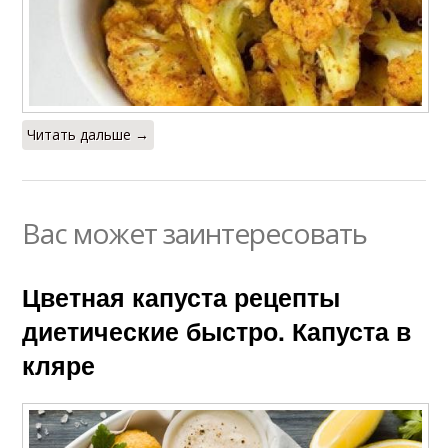
Котлеты из цветной
Капуста в духовке
капусты
Читать дальше →
Капуста с фасолью
Капуста с яйцом
Вас может заинтересовать
Капуста с грибами
Капусты с фаршем
Цветная капуста рецепты
диетические быстро. Капуста в
кляре
Рис из цветной
Суп с цветной
капусты
капустой