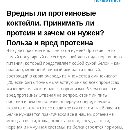
Показать все
Вредны ли протеиновые
Курага для женщин
Свойства для женщин
коктейли. Принимать ли
протеин и зачем он нужен?
Польза и вред протеина
Вред для организма
Инжир для женщин
Что дает протеин и для чего он нужен? Протеин – это
самый популярный на сегодняшний день вид спортивного
питания, который представляет собой сухой белок – как
правило, молочный, яичный или растительный,
состоящий в свою очередь из множества аминокислот
(20, если быть точным), участвующих во всех процессах
жизнедеятельности нашего организма. В чем польза и
вред протеина? Отвечая на вопрос, стоит ли пить
протеин и чем он полезен, в первую очередь нужно
сказать о том, что все наши клетки состоят из белка и в
белке нуждается практически все в нашем организме -
мышцы, связки, кожа, волосы, ногти, сосуды, кости,
нервная и иммунная системы, из белка строятся гормоны,